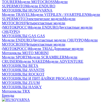
TOURER
Модели MOTOCROSS
Модели
SUPERMOTO
Модели ENDURO
МОТОЦИКЛЫ HUSQVARNA
Модели TRAVEL
Модели VITPILEN / SVARTPILEN
Модели
SUPERMOTO
Электрические модели
Модели
MOTOCROSS
Четырехтактные модели
(МОТОКРОСС)
Модели ENDURO
Двухтактные модели
(ЭНДУРО)
МОТОЦИКЛЫ GAS GAS
Модели ENDURO
Двухтактные модели (ЭНДУРО)
Модели
MOTOCROSS
Четырехтактные модели
(МОТОКРОСС)
Модели TRIAL
Дорожные модели
Мотоциклы MOTO MORINI
Модели SPORT
Модели SCRAMBLER
Модели
CRUISER
Модели NAKED
Модели ADVENTURE
МОТОЦИКЛЫ BETA
МОТОЦИКЛЫ AVANTIS
МОТОЦИКЛЫ ROCKOT
МОТОЦИКЛЫ И ПИТ-БАЙКИ PROGASI (Испания)
МОТОЦИКЛЫ ZUUM
МОТОЦИКЛЫ HASKY
Мотоциклы TRX
Бренды