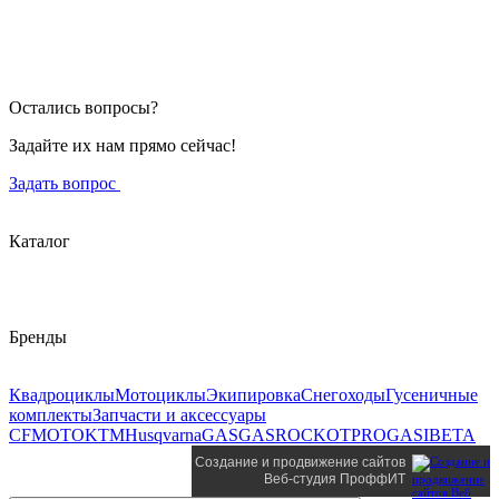
Остались вопросы?
Задайте их нам прямо сейчас!
Задать вопрос
Каталог
Бренды
Квадроциклы
Мотоциклы
Экипировка
Снегоходы
Гусеничные
комплекты
Запчасти и аксессуары
CFMOTO
KTM
Husqvarna
GASGAS
ROCKOT
PROGASI
BETA
Создание и продвижение сайтов
Веб-студия ПроффИТ