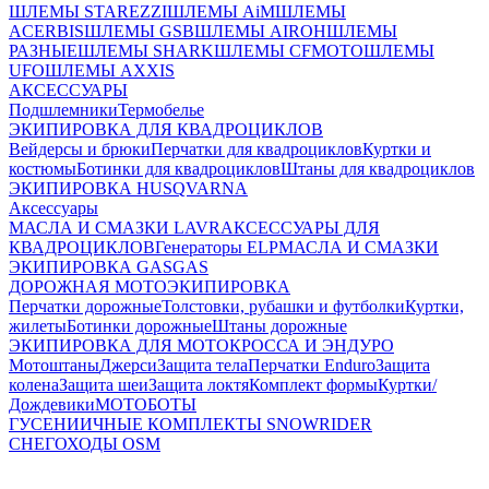
ШЛЕМЫ STAREZZI
ШЛЕМЫ AiM
ШЛЕМЫ
ACERBIS
ШЛЕМЫ GSB
ШЛЕМЫ AIROH
ШЛЕМЫ
РАЗНЫЕ
ШЛЕМЫ SHARK
ШЛЕМЫ CFMOTO
ШЛЕМЫ
UFO
ШЛЕМЫ AXXIS
АКСЕССУАРЫ
Подшлемники
Термобелье
ЭКИПИРОВКА ДЛЯ КВАДРОЦИКЛОВ
Вейдерсы и брюки
Перчатки для квадроциклов
Куртки и
костюмы
Ботинки для квадроциклов
Штаны для квадроциклов
ЭКИПИРОВКА HUSQVARNA
Аксессуары
МАСЛА И СМАЗКИ LAVR
АКСЕССУАРЫ ДЛЯ
КВАДРОЦИКЛОВ
Генераторы ELP
МАСЛА И СМАЗКИ
ЭКИПИРОВКА GASGAS
ДОРОЖНАЯ МОТОЭКИПИРОВКА
Перчатки дорожные
Толстовки, рубашки и футболки
Куртки,
жилеты
Ботинки дорожные
Штаны дорожные
ЭКИПИРОВКА ДЛЯ МОТОКРОССА И ЭНДУРО
Мотоштаны
Джерси
Защита тела
Перчатки Enduro
Защита
колена
Защита шеи
Защита локтя
Комплект формы
Куртки/
Дождевики
МОТОБОТЫ
ГУСЕНИИЧНЫЕ КОМПЛЕКТЫ SNOWRIDER
СНЕГОХОДЫ OSM