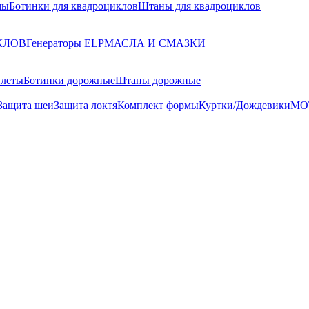
мы
Ботинки для квадроциклов
Штаны для квадроциклов
КЛОВ
Генераторы ELP
МАСЛА И СМАЗКИ
илеты
Ботинки дорожные
Штаны дорожные
Защита шеи
Защита локтя
Комплект формы
Куртки/Дождевики
МО