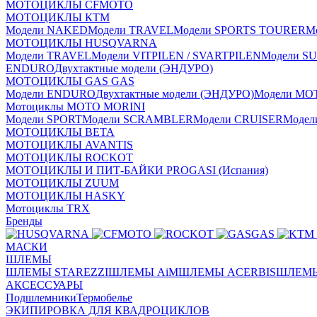
МОТОЦИКЛЫ CFMOTO
МОТОЦИКЛЫ КТМ
Модели NAKED
Модели TRAVEL
Модели SPORTS TOURER
М
МОТОЦИКЛЫ HUSQVARNA
Модели TRAVEL
Модели VITPILEN / SVARTPILEN
Модели S
ENDURO
Двухтактные модели (ЭНДУРО)
МОТОЦИКЛЫ GAS GAS
Модели ENDURO
Двухтактные модели (ЭНДУРО)
Модели MO
Мотоциклы MOTO MORINI
Модели SPORT
Модели SCRAMBLER
Модели CRUISER
Моде
МОТОЦИКЛЫ BETA
МОТОЦИКЛЫ AVANTIS
МОТОЦИКЛЫ ROCKOT
МОТОЦИКЛЫ И ПИТ-БАЙКИ PROGASI (Испания)
МОТОЦИКЛЫ ZUUM
МОТОЦИКЛЫ HASKY
Мотоциклы TRX
Бренды
МАСКИ
ШЛЕМЫ
ШЛЕМЫ STAREZZI
ШЛЕМЫ AiM
ШЛЕМЫ ACERBIS
ШЛЕМЫ
АКСЕССУАРЫ
Подшлемники
Термобелье
ЭКИПИРОВКА ДЛЯ КВАДРОЦИКЛОВ