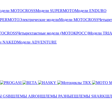
одели MOTOCROSS
Модели SUPERMOTO
Модели ENDURO
UPERMOTO
Электрические модели
Модели MOTOCROSS
Четыре
TOCROSS
Четырехтактные модели (МОТОКРОСС)
Модели TRI
ли NAKED
Модели ADVENTURE
 GSB
ШЛЕМЫ AIROH
ШЛЕМЫ РАЗНЫЕ
ШЛЕМЫ SHARK
ШЛ