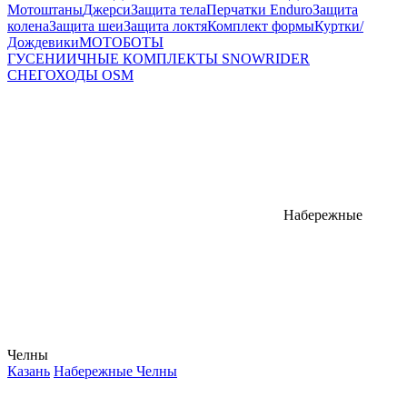
Мотоштаны
Джерси
Защита тела
Перчатки Enduro
Защита
колена
Защита шеи
Защита локтя
Комплект формы
Куртки/
Дождевики
МОТОБОТЫ
ГУСЕНИИЧНЫЕ КОМПЛЕКТЫ SNOWRIDER
СНЕГОХОДЫ OSM
Набережные
Челны
Казань
Набережные Челны