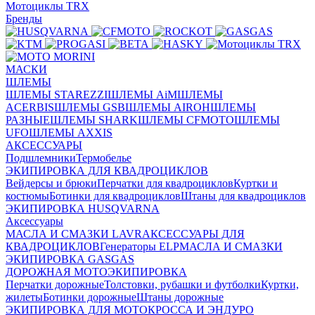
Мотоциклы TRX
Бренды
МАСКИ
ШЛЕМЫ
ШЛЕМЫ STAREZZI
ШЛЕМЫ AiM
ШЛЕМЫ
ACERBIS
ШЛЕМЫ GSB
ШЛЕМЫ AIROH
ШЛЕМЫ
РАЗНЫЕ
ШЛЕМЫ SHARK
ШЛЕМЫ CFMOTO
ШЛЕМЫ
UFO
ШЛЕМЫ AXXIS
АКСЕССУАРЫ
Подшлемники
Термобелье
ЭКИПИРОВКА ДЛЯ КВАДРОЦИКЛОВ
Вейдерсы и брюки
Перчатки для квадроциклов
Куртки и
костюмы
Ботинки для квадроциклов
Штаны для квадроциклов
ЭКИПИРОВКА HUSQVARNA
Аксессуары
МАСЛА И СМАЗКИ LAVR
АКСЕССУАРЫ ДЛЯ
КВАДРОЦИКЛОВ
Генераторы ELP
МАСЛА И СМАЗКИ
ЭКИПИРОВКА GASGAS
ДОРОЖНАЯ МОТОЭКИПИРОВКА
Перчатки дорожные
Толстовки, рубашки и футболки
Куртки,
жилеты
Ботинки дорожные
Штаны дорожные
ЭКИПИРОВКА ДЛЯ МОТОКРОССА И ЭНДУРО