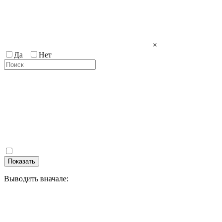
×
Да
Нет
Показать
Выводить вначале: