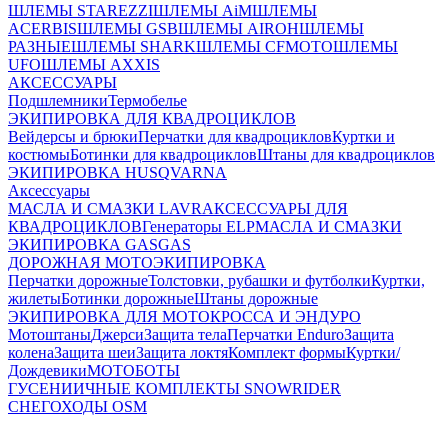
ШЛЕМЫ STAREZZI
ШЛЕМЫ AiM
ШЛЕМЫ
ACERBIS
ШЛЕМЫ GSB
ШЛЕМЫ AIROH
ШЛЕМЫ
РАЗНЫЕ
ШЛЕМЫ SHARK
ШЛЕМЫ CFMOTO
ШЛЕМЫ
UFO
ШЛЕМЫ AXXIS
АКСЕССУАРЫ
Подшлемники
Термобелье
ЭКИПИРОВКА ДЛЯ КВАДРОЦИКЛОВ
Вейдерсы и брюки
Перчатки для квадроциклов
Куртки и
костюмы
Ботинки для квадроциклов
Штаны для квадроциклов
ЭКИПИРОВКА HUSQVARNA
Аксессуары
МАСЛА И СМАЗКИ LAVR
АКСЕССУАРЫ ДЛЯ
КВАДРОЦИКЛОВ
Генераторы ELP
МАСЛА И СМАЗКИ
ЭКИПИРОВКА GASGAS
ДОРОЖНАЯ МОТОЭКИПИРОВКА
Перчатки дорожные
Толстовки, рубашки и футболки
Куртки,
жилеты
Ботинки дорожные
Штаны дорожные
ЭКИПИРОВКА ДЛЯ МОТОКРОССА И ЭНДУРО
Мотоштаны
Джерси
Защита тела
Перчатки Enduro
Защита
колена
Защита шеи
Защита локтя
Комплект формы
Куртки/
Дождевики
МОТОБОТЫ
ГУСЕНИИЧНЫЕ КОМПЛЕКТЫ SNOWRIDER
СНЕГОХОДЫ OSM