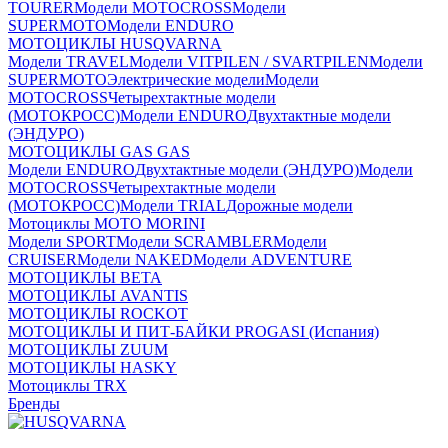
TOURER
Модели MOTOCROSS
Модели
SUPERMOTO
Модели ENDURO
МОТОЦИКЛЫ HUSQVARNA
Модели TRAVEL
Модели VITPILEN / SVARTPILEN
Модели
SUPERMOTO
Электрические модели
Модели
MOTOCROSS
Четырехтактные модели
(МОТОКРОСС)
Модели ENDURO
Двухтактные модели
(ЭНДУРО)
МОТОЦИКЛЫ GAS GAS
Модели ENDURO
Двухтактные модели (ЭНДУРО)
Модели
MOTOCROSS
Четырехтактные модели
(МОТОКРОСС)
Модели TRIAL
Дорожные модели
Мотоциклы MOTO MORINI
Модели SPORT
Модели SCRAMBLER
Модели
CRUISER
Модели NAKED
Модели ADVENTURE
МОТОЦИКЛЫ BETA
МОТОЦИКЛЫ AVANTIS
МОТОЦИКЛЫ ROCKOT
МОТОЦИКЛЫ И ПИТ-БАЙКИ PROGASI (Испания)
МОТОЦИКЛЫ ZUUM
МОТОЦИКЛЫ HASKY
Мотоциклы TRX
Бренды