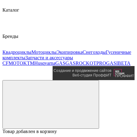
Каталог
Бренды
Квадроциклы
Мотоциклы
Экипировка
Снегоходы
Гусеничные
комплекты
Запчасти и аксессуары
CFMOTO
KTM
Husqvarna
GASGAS
ROCKOT
PROGASI
BETA
Создание и продвижение сайтов
Веб-студия ПроффИТ
Товар добавлен в корзину