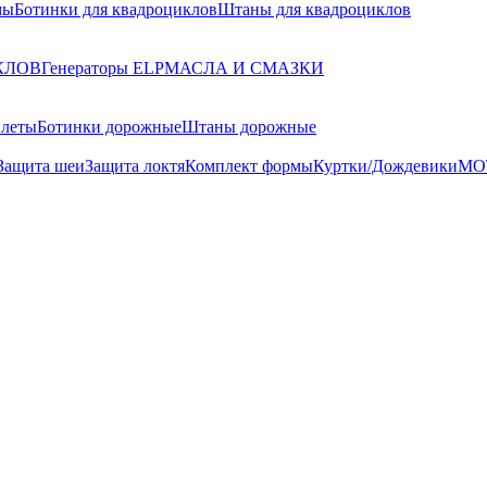
мы
Ботинки для квадроциклов
Штаны для квадроциклов
КЛОВ
Генераторы ELP
МАСЛА И СМАЗКИ
илеты
Ботинки дорожные
Штаны дорожные
Защита шеи
Защита локтя
Комплект формы
Куртки/Дождевики
МО