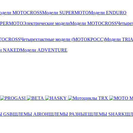
одели MOTOCROSS
Модели SUPERMOTO
Модели ENDURO
UPERMOTO
Электрические модели
Модели MOTOCROSS
Четыре
TOCROSS
Четырехтактные модели (МОТОКРОСС)
Модели TRI
ли NAKED
Модели ADVENTURE
 GSB
ШЛЕМЫ AIROH
ШЛЕМЫ РАЗНЫЕ
ШЛЕМЫ SHARK
ШЛ