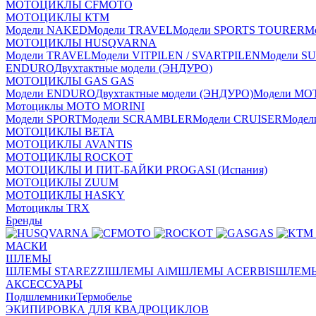
МОТОЦИКЛЫ CFMOTO
МОТОЦИКЛЫ КТМ
Модели NAKED
Модели TRAVEL
Модели SPORTS TOURER
М
МОТОЦИКЛЫ HUSQVARNA
Модели TRAVEL
Модели VITPILEN / SVARTPILEN
Модели S
ENDURO
Двухтактные модели (ЭНДУРО)
МОТОЦИКЛЫ GAS GAS
Модели ENDURO
Двухтактные модели (ЭНДУРО)
Модели MO
Мотоциклы MOTO MORINI
Модели SPORT
Модели SCRAMBLER
Модели CRUISER
Моде
МОТОЦИКЛЫ BETA
МОТОЦИКЛЫ AVANTIS
МОТОЦИКЛЫ ROCKOT
МОТОЦИКЛЫ И ПИТ-БАЙКИ PROGASI (Испания)
МОТОЦИКЛЫ ZUUM
МОТОЦИКЛЫ HASKY
Мотоциклы TRX
Бренды
МАСКИ
ШЛЕМЫ
ШЛЕМЫ STAREZZI
ШЛЕМЫ AiM
ШЛЕМЫ ACERBIS
ШЛЕМЫ
АКСЕССУАРЫ
Подшлемники
Термобелье
ЭКИПИРОВКА ДЛЯ КВАДРОЦИКЛОВ