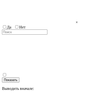
×
Да
Нет
Показать
Выводить вначале: