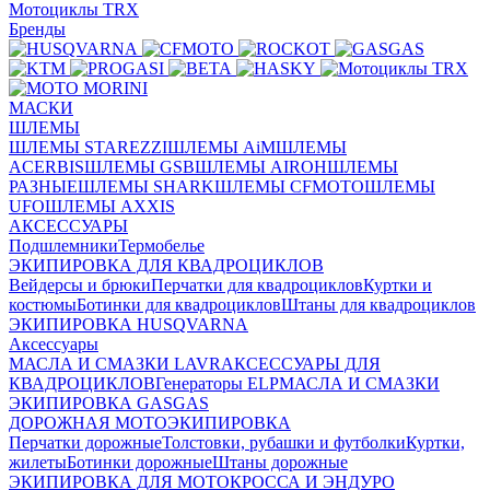
Мотоциклы TRX
Бренды
МАСКИ
ШЛЕМЫ
ШЛЕМЫ STAREZZI
ШЛЕМЫ AiM
ШЛЕМЫ
ACERBIS
ШЛЕМЫ GSB
ШЛЕМЫ AIROH
ШЛЕМЫ
РАЗНЫЕ
ШЛЕМЫ SHARK
ШЛЕМЫ CFMOTO
ШЛЕМЫ
UFO
ШЛЕМЫ AXXIS
АКСЕССУАРЫ
Подшлемники
Термобелье
ЭКИПИРОВКА ДЛЯ КВАДРОЦИКЛОВ
Вейдерсы и брюки
Перчатки для квадроциклов
Куртки и
костюмы
Ботинки для квадроциклов
Штаны для квадроциклов
ЭКИПИРОВКА HUSQVARNA
Аксессуары
МАСЛА И СМАЗКИ LAVR
АКСЕССУАРЫ ДЛЯ
КВАДРОЦИКЛОВ
Генераторы ELP
МАСЛА И СМАЗКИ
ЭКИПИРОВКА GASGAS
ДОРОЖНАЯ МОТОЭКИПИРОВКА
Перчатки дорожные
Толстовки, рубашки и футболки
Куртки,
жилеты
Ботинки дорожные
Штаны дорожные
ЭКИПИРОВКА ДЛЯ МОТОКРОССА И ЭНДУРО