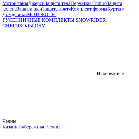
Мотоштаны
Джерси
Защита тела
Перчатки Enduro
Защита
колена
Защита шеи
Защита локтя
Комплект формы
Куртки/
Дождевики
МОТОБОТЫ
ГУСЕНИИЧНЫЕ КОМПЛЕКТЫ SNOWRIDER
СНЕГОХОДЫ OSM
Набережные
Челны
Казань
Набережные Челны