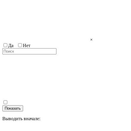
×
Да
Нет
Показать
Выводить вначале: