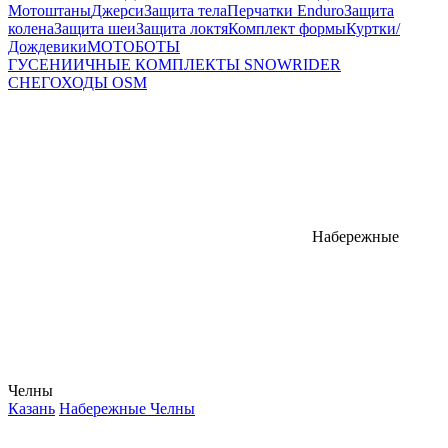
Мотоштаны
Джерси
Защита тела
Перчатки Enduro
Защита
колена
Защита шеи
Защита локтя
Комплект формы
Куртки/
Дождевики
МОТОБОТЫ
ГУСЕНИИЧНЫЕ КОМПЛЕКТЫ SNOWRIDER
СНЕГОХОДЫ OSM
Набережные
Челны
Казань
Набережные Челны