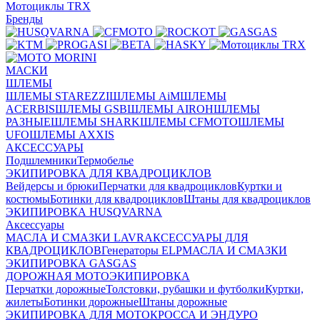
Мотоциклы TRX
Бренды
МАСКИ
ШЛЕМЫ
ШЛЕМЫ STAREZZI
ШЛЕМЫ AiM
ШЛЕМЫ
ACERBIS
ШЛЕМЫ GSB
ШЛЕМЫ AIROH
ШЛЕМЫ
РАЗНЫЕ
ШЛЕМЫ SHARK
ШЛЕМЫ CFMOTO
ШЛЕМЫ
UFO
ШЛЕМЫ AXXIS
АКСЕССУАРЫ
Подшлемники
Термобелье
ЭКИПИРОВКА ДЛЯ КВАДРОЦИКЛОВ
Вейдерсы и брюки
Перчатки для квадроциклов
Куртки и
костюмы
Ботинки для квадроциклов
Штаны для квадроциклов
ЭКИПИРОВКА HUSQVARNA
Аксессуары
МАСЛА И СМАЗКИ LAVR
АКСЕССУАРЫ ДЛЯ
КВАДРОЦИКЛОВ
Генераторы ELP
МАСЛА И СМАЗКИ
ЭКИПИРОВКА GASGAS
ДОРОЖНАЯ МОТОЭКИПИРОВКА
Перчатки дорожные
Толстовки, рубашки и футболки
Куртки,
жилеты
Ботинки дорожные
Штаны дорожные
ЭКИПИРОВКА ДЛЯ МОТОКРОССА И ЭНДУРО