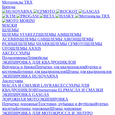
Мотоциклы TRX
Бренды
МАСКИ
ШЛЕМЫ
ШЛЕМЫ STAREZZI
ШЛЕМЫ AiM
ШЛЕМЫ
ACERBIS
ШЛЕМЫ GSB
ШЛЕМЫ AIROH
ШЛЕМЫ
РАЗНЫЕ
ШЛЕМЫ SHARK
ШЛЕМЫ CFMOTO
ШЛЕМЫ
UFO
ШЛЕМЫ AXXIS
АКСЕССУАРЫ
Подшлемники
Термобелье
ЭКИПИРОВКА ДЛЯ КВАДРОЦИКЛОВ
Вейдерсы и брюки
Перчатки для квадроциклов
Куртки и
костюмы
Ботинки для квадроциклов
Штаны для квадроциклов
ЭКИПИРОВКА HUSQVARNA
Аксессуары
МАСЛА И СМАЗКИ LAVR
АКСЕССУАРЫ ДЛЯ
КВАДРОЦИКЛОВ
Генераторы ELP
МАСЛА И СМАЗКИ
ЭКИПИРОВКА GASGAS
ДОРОЖНАЯ МОТОЭКИПИРОВКА
Перчатки дорожные
Толстовки, рубашки и футболки
Куртки,
жилеты
Ботинки дорожные
Штаны дорожные
ЭКИПИРОВКА ДЛЯ МОТОКРОССА И ЭНДУРО