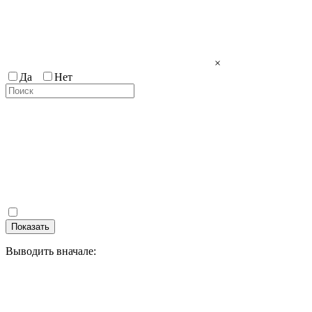
×
Да
Нет
Показать
Выводить вначале: