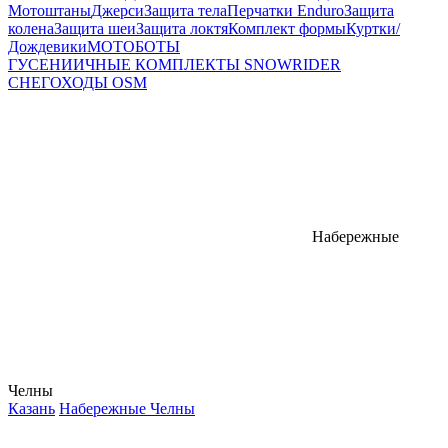
Мотоштаны
Джерси
Защита тела
Перчатки Enduro
Защита
колена
Защита шеи
Защита локтя
Комплект формы
Куртки/
Дождевики
МОТОБОТЫ
ГУСЕНИИЧНЫЕ КОМПЛЕКТЫ SNOWRIDER
СНЕГОХОДЫ OSM
Набережные
Челны
Казань
Набережные Челны