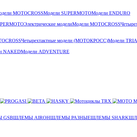
одели MOTOCROSS
Модели SUPERMOTO
Модели ENDURO
UPERMOTO
Электрические модели
Модели MOTOCROSS
Четыре
TOCROSS
Четырехтактные модели (МОТОКРОСС)
Модели TRI
ли NAKED
Модели ADVENTURE
 GSB
ШЛЕМЫ AIROH
ШЛЕМЫ РАЗНЫЕ
ШЛЕМЫ SHARK
ШЛ