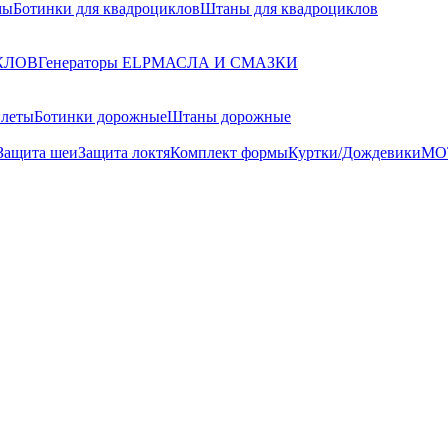
мы
Ботинки для квадроциклов
Штаны для квадроциклов
КЛОВ
Генераторы ELP
МАСЛА И СМАЗКИ
илеты
Ботинки дорожные
Штаны дорожные
Защита шеи
Защита локтя
Комплект формы
Куртки/Дождевики
МО