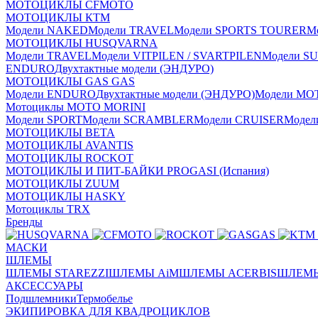
МОТОЦИКЛЫ CFMOTO
МОТОЦИКЛЫ КТМ
Модели NAKED
Модели TRAVEL
Модели SPORTS TOURER
М
МОТОЦИКЛЫ HUSQVARNA
Модели TRAVEL
Модели VITPILEN / SVARTPILEN
Модели S
ENDURO
Двухтактные модели (ЭНДУРО)
МОТОЦИКЛЫ GAS GAS
Модели ENDURO
Двухтактные модели (ЭНДУРО)
Модели MO
Мотоциклы MOTO MORINI
Модели SPORT
Модели SCRAMBLER
Модели CRUISER
Моде
МОТОЦИКЛЫ BETA
МОТОЦИКЛЫ AVANTIS
МОТОЦИКЛЫ ROCKOT
МОТОЦИКЛЫ И ПИТ-БАЙКИ PROGASI (Испания)
МОТОЦИКЛЫ ZUUM
МОТОЦИКЛЫ HASKY
Мотоциклы TRX
Бренды
МАСКИ
ШЛЕМЫ
ШЛЕМЫ STAREZZI
ШЛЕМЫ AiM
ШЛЕМЫ ACERBIS
ШЛЕМЫ
АКСЕССУАРЫ
Подшлемники
Термобелье
ЭКИПИРОВКА ДЛЯ КВАДРОЦИКЛОВ