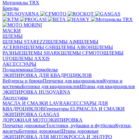
Мотоциклы TRX
Бренды
МАСКИ
ШЛЕМЫ
ШЛЕМЫ STAREZZI
ШЛЕМЫ AiM
ШЛЕМЫ
ACERBIS
ШЛЕМЫ GSB
ШЛЕМЫ AIROH
ШЛЕМЫ
РАЗНЫЕ
ШЛЕМЫ SHARK
ШЛЕМЫ CFMOTO
ШЛЕМЫ
UFO
ШЛЕМЫ AXXIS
АКСЕССУАРЫ
Подшлемники
Термобелье
ЭКИПИРОВКА ДЛЯ КВАДРОЦИКЛОВ
Вейдерсы и брюки
Перчатки для квадроциклов
Куртки и
костюмы
Ботинки для квадроциклов
Штаны для квадроциклов
ЭКИПИРОВКА HUSQVARNA
Аксессуары
МАСЛА И СМАЗКИ LAVR
АКСЕССУАРЫ ДЛЯ
КВАДРОЦИКЛОВ
Генераторы ELP
МАСЛА И СМАЗКИ
ЭКИПИРОВКА GASGAS
ДОРОЖНАЯ МОТОЭКИПИРОВКА
Перчатки дорожные
Толстовки, рубашки и футболки
Куртки,
жилеты
Ботинки дорожные
Штаны дорожные
ЭКИПИРОВКА ДЛЯ МОТОКРОССА И ЭНДУРО