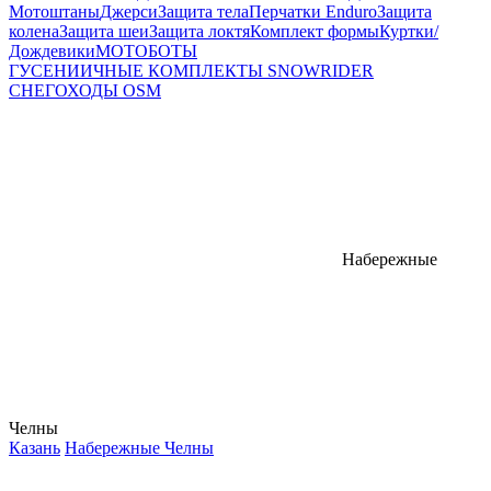
Мотоштаны
Джерси
Защита тела
Перчатки Enduro
Защита
колена
Защита шеи
Защита локтя
Комплект формы
Куртки/
Дождевики
МОТОБОТЫ
ГУСЕНИИЧНЫЕ КОМПЛЕКТЫ SNOWRIDER
СНЕГОХОДЫ OSM
Набережные
Челны
Казань
Набережные Челны