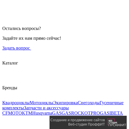
Остались вопросы?
Задайте их нам прямо сейчас!
Задать вопрос
Каталог
Бренды
Квадроциклы
Мотоциклы
Экипировка
Снегоходы
Гусеничные
комплекты
Запчасти и аксессуары
CFMOTO
KTM
Husqvarna
GASGAS
ROCKOT
PROGASI
BETA
Создание и продвижение сайтов
Веб-студия ПроффИТ