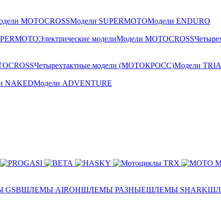
одели MOTOCROSS
Модели SUPERMOTO
Модели ENDURO
UPERMOTO
Электрические модели
Модели MOTOCROSS
Четыре
TOCROSS
Четырехтактные модели (МОТОКРОСС)
Модели TRI
ли NAKED
Модели ADVENTURE
 GSB
ШЛЕМЫ AIROH
ШЛЕМЫ РАЗНЫЕ
ШЛЕМЫ SHARK
ШЛ