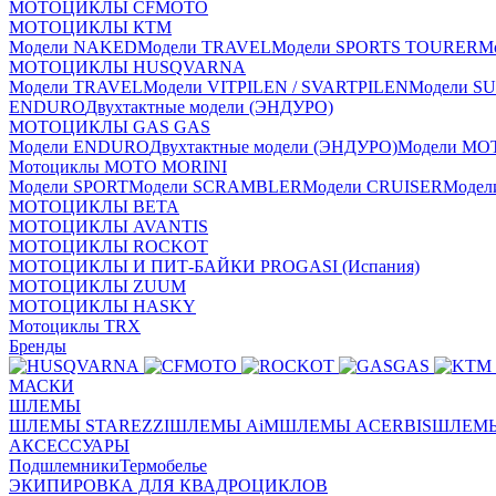
МОТОЦИКЛЫ CFMOTO
МОТОЦИКЛЫ КТМ
Модели NAKED
Модели TRAVEL
Модели SPORTS TOURER
М
МОТОЦИКЛЫ HUSQVARNA
Модели TRAVEL
Модели VITPILEN / SVARTPILEN
Модели S
ENDURO
Двухтактные модели (ЭНДУРО)
МОТОЦИКЛЫ GAS GAS
Модели ENDURO
Двухтактные модели (ЭНДУРО)
Модели MO
Мотоциклы MOTO MORINI
Модели SPORT
Модели SCRAMBLER
Модели CRUISER
Моде
МОТОЦИКЛЫ BETA
МОТОЦИКЛЫ AVANTIS
МОТОЦИКЛЫ ROCKOT
МОТОЦИКЛЫ И ПИТ-БАЙКИ PROGASI (Испания)
МОТОЦИКЛЫ ZUUM
МОТОЦИКЛЫ HASKY
Мотоциклы TRX
Бренды
МАСКИ
ШЛЕМЫ
ШЛЕМЫ STAREZZI
ШЛЕМЫ AiM
ШЛЕМЫ ACERBIS
ШЛЕМЫ
АКСЕССУАРЫ
Подшлемники
Термобелье
ЭКИПИРОВКА ДЛЯ КВАДРОЦИКЛОВ