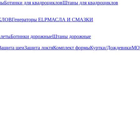
мы
Ботинки для квадроциклов
Штаны для квадроциклов
КЛОВ
Генераторы ELP
МАСЛА И СМАЗКИ
илеты
Ботинки дорожные
Штаны дорожные
Защита шеи
Защита локтя
Комплект формы
Куртки/Дождевики
МО