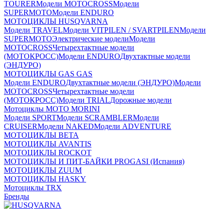
TOURER
Модели MOTOCROSS
Модели
SUPERMOTO
Модели ENDURO
МОТОЦИКЛЫ HUSQVARNA
Модели TRAVEL
Модели VITPILEN / SVARTPILEN
Модели
SUPERMOTO
Электрические модели
Модели
MOTOCROSS
Четырехтактные модели
(МОТОКРОСС)
Модели ENDURO
Двухтактные модели
(ЭНДУРО)
МОТОЦИКЛЫ GAS GAS
Модели ENDURO
Двухтактные модели (ЭНДУРО)
Модели
MOTOCROSS
Четырехтактные модели
(МОТОКРОСС)
Модели TRIAL
Дорожные модели
Мотоциклы MOTO MORINI
Модели SPORT
Модели SCRAMBLER
Модели
CRUISER
Модели NAKED
Модели ADVENTURE
МОТОЦИКЛЫ BETA
МОТОЦИКЛЫ AVANTIS
МОТОЦИКЛЫ ROCKOT
МОТОЦИКЛЫ И ПИТ-БАЙКИ PROGASI (Испания)
МОТОЦИКЛЫ ZUUM
МОТОЦИКЛЫ HASKY
Мотоциклы TRX
Бренды