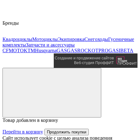
Бренды
Квадроциклы
Мотоциклы
Экипировка
Снегоходы
Гусеничные
комплекты
Запчасти и аксессуары
CFMOTO
KTM
Husqvarna
GASGAS
ROCKOT
PROGASI
BETA
Создание и продвижение сайтов
Веб-студия ПроффИТ
Товар добавлен в корзину
Перейти в корзину
Продолжить покупки
Сайт использует cookie с целью анализа поведения