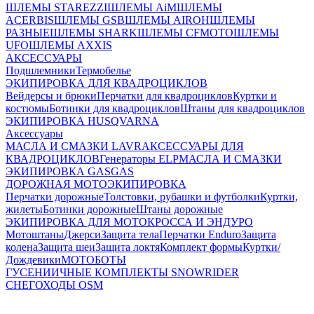
ШЛЕМЫ STAREZZI
ШЛЕМЫ AiM
ШЛЕМЫ
ACERBIS
ШЛЕМЫ GSB
ШЛЕМЫ AIROH
ШЛЕМЫ
РАЗНЫЕ
ШЛЕМЫ SHARK
ШЛЕМЫ CFMOTO
ШЛЕМЫ
UFO
ШЛЕМЫ AXXIS
АКСЕССУАРЫ
Подшлемники
Термобелье
ЭКИПИРОВКА ДЛЯ КВАДРОЦИКЛОВ
Вейдерсы и брюки
Перчатки для квадроциклов
Куртки и
костюмы
Ботинки для квадроциклов
Штаны для квадроциклов
ЭКИПИРОВКА HUSQVARNA
Аксессуары
МАСЛА И СМАЗКИ LAVR
АКСЕССУАРЫ ДЛЯ
КВАДРОЦИКЛОВ
Генераторы ELP
МАСЛА И СМАЗКИ
ЭКИПИРОВКА GASGAS
ДОРОЖНАЯ МОТОЭКИПИРОВКА
Перчатки дорожные
Толстовки, рубашки и футболки
Куртки,
жилеты
Ботинки дорожные
Штаны дорожные
ЭКИПИРОВКА ДЛЯ МОТОКРОССА И ЭНДУРО
Мотоштаны
Джерси
Защита тела
Перчатки Enduro
Защита
колена
Защита шеи
Защита локтя
Комплект формы
Куртки/
Дождевики
МОТОБОТЫ
ГУСЕНИИЧНЫЕ КОМПЛЕКТЫ SNOWRIDER
СНЕГОХОДЫ OSM