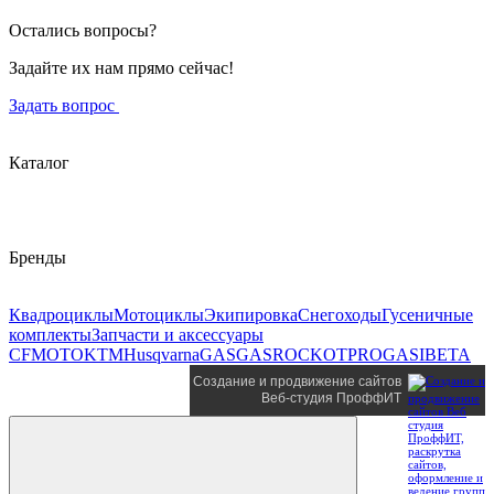
Остались вопросы?
Задайте их нам прямо сейчас!
Задать вопрос
Каталог
Бренды
Квадроциклы
Мотоциклы
Экипировка
Снегоходы
Гусеничные
комплекты
Запчасти и аксессуары
CFMOTO
KTM
Husqvarna
GASGAS
ROCKOT
PROGASI
BETA
Создание и продвижение сайтов
Веб-студия ПроффИТ