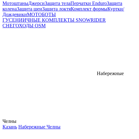
Мотоштаны
Джерси
Защита тела
Перчатки Enduro
Защита
колена
Защита шеи
Защита локтя
Комплект формы
Куртки/
Дождевики
МОТОБОТЫ
ГУСЕНИИЧНЫЕ КОМПЛЕКТЫ SNOWRIDER
СНЕГОХОДЫ OSM
Набережные
Челны
Казань
Набережные Челны