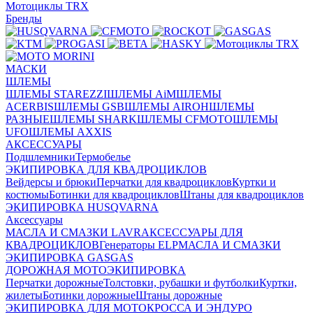
Мотоциклы TRX
Бренды
МАСКИ
ШЛЕМЫ
ШЛЕМЫ STAREZZI
ШЛЕМЫ AiM
ШЛЕМЫ
ACERBIS
ШЛЕМЫ GSB
ШЛЕМЫ AIROH
ШЛЕМЫ
РАЗНЫЕ
ШЛЕМЫ SHARK
ШЛЕМЫ CFMOTO
ШЛЕМЫ
UFO
ШЛЕМЫ AXXIS
АКСЕССУАРЫ
Подшлемники
Термобелье
ЭКИПИРОВКА ДЛЯ КВАДРОЦИКЛОВ
Вейдерсы и брюки
Перчатки для квадроциклов
Куртки и
костюмы
Ботинки для квадроциклов
Штаны для квадроциклов
ЭКИПИРОВКА HUSQVARNA
Аксессуары
МАСЛА И СМАЗКИ LAVR
АКСЕССУАРЫ ДЛЯ
КВАДРОЦИКЛОВ
Генераторы ELP
МАСЛА И СМАЗКИ
ЭКИПИРОВКА GASGAS
ДОРОЖНАЯ МОТОЭКИПИРОВКА
Перчатки дорожные
Толстовки, рубашки и футболки
Куртки,
жилеты
Ботинки дорожные
Штаны дорожные
ЭКИПИРОВКА ДЛЯ МОТОКРОССА И ЭНДУРО