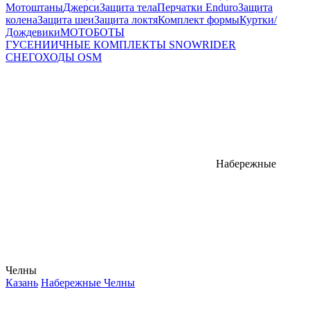
Мотоштаны
Джерси
Защита тела
Перчатки Enduro
Защита
колена
Защита шеи
Защита локтя
Комплект формы
Куртки/
Дождевики
МОТОБОТЫ
ГУСЕНИИЧНЫЕ КОМПЛЕКТЫ SNOWRIDER
СНЕГОХОДЫ OSM
Набережные
Челны
Казань
Набережные Челны