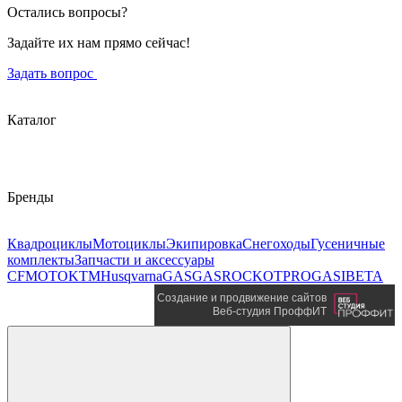
Остались вопросы?
Задайте их нам прямо сейчас!
Задать вопрос
Каталог
Бренды
Квадроциклы
Мотоциклы
Экипировка
Снегоходы
Гусеничные
комплекты
Запчасти и аксессуары
CFMOTO
KTM
Husqvarna
GASGAS
ROCKOT
PROGASI
BETA
Создание и продвижение сайтов
Веб-студия ПроффИТ