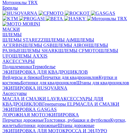
Мотоциклы TRX
Бренды
МАСКИ
ШЛЕМЫ
ШЛЕМЫ STAREZZI
ШЛЕМЫ AiM
ШЛЕМЫ
ACERBIS
ШЛЕМЫ GSB
ШЛЕМЫ AIROH
ШЛЕМЫ
РАЗНЫЕ
ШЛЕМЫ SHARK
ШЛЕМЫ CFMOTO
ШЛЕМЫ
UFO
ШЛЕМЫ AXXIS
АКСЕССУАРЫ
Подшлемники
Термобелье
ЭКИПИРОВКА ДЛЯ КВАДРОЦИКЛОВ
Вейдерсы и брюки
Перчатки для квадроциклов
Куртки и
костюмы
Ботинки для квадроциклов
Штаны для квадроциклов
ЭКИПИРОВКА HUSQVARNA
Аксессуары
МАСЛА И СМАЗКИ LAVR
АКСЕССУАРЫ ДЛЯ
КВАДРОЦИКЛОВ
Генераторы ELP
МАСЛА И СМАЗКИ
ЭКИПИРОВКА GASGAS
ДОРОЖНАЯ МОТОЭКИПИРОВКА
Перчатки дорожные
Толстовки, рубашки и футболки
Куртки,
жилеты
Ботинки дорожные
Штаны дорожные
ЭКИПИРОВКА ДЛЯ МОТОКРОССА И ЭНДУРО