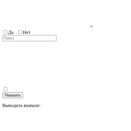
×
Да
Нет
Показать
Выводить вначале: