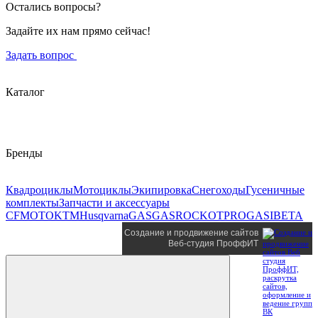
Остались вопросы?
Задайте их нам прямо сейчас!
Задать вопрос
Каталог
Бренды
Квадроциклы
Мотоциклы
Экипировка
Снегоходы
Гусеничные
комплекты
Запчасти и аксессуары
CFMOTO
KTM
Husqvarna
GASGAS
ROCKOT
PROGASI
BETA
Создание и продвижение сайтов
Веб-студия ПроффИТ