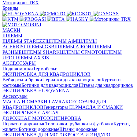
Мотоциклы TRX
Бренды
МАСКИ
ШЛЕМЫ
ШЛЕМЫ STAREZZI
ШЛЕМЫ AiM
ШЛЕМЫ
ACERBIS
ШЛЕМЫ GSB
ШЛЕМЫ AIROH
ШЛЕМЫ
РАЗНЫЕ
ШЛЕМЫ SHARK
ШЛЕМЫ CFMOTO
ШЛЕМЫ
UFO
ШЛЕМЫ AXXIS
АКСЕССУАРЫ
Подшлемники
Термобелье
ЭКИПИРОВКА ДЛЯ КВАДРОЦИКЛОВ
Вейдерсы и брюки
Перчатки для квадроциклов
Куртки и
костюмы
Ботинки для квадроциклов
Штаны для квадроциклов
ЭКИПИРОВКА HUSQVARNA
Аксессуары
МАСЛА И СМАЗКИ LAVR
АКСЕССУАРЫ ДЛЯ
КВАДРОЦИКЛОВ
Генераторы ELP
МАСЛА И СМАЗКИ
ЭКИПИРОВКА GASGAS
ДОРОЖНАЯ МОТОЭКИПИРОВКА
Перчатки дорожные
Толстовки, рубашки и футболки
Куртки,
жилеты
Ботинки дорожные
Штаны дорожные
ЭКИПИРОВКА ДЛЯ МОТОКРОССА И ЭНДУРО