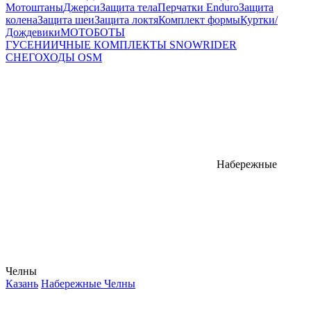
Мотоштаны
Джерси
Защита тела
Перчатки Enduro
Защита
колена
Защита шеи
Защита локтя
Комплект формы
Куртки/
Дождевики
МОТОБОТЫ
ГУСЕНИИЧНЫЕ КОМПЛЕКТЫ SNOWRIDER
СНЕГОХОДЫ OSM
Набережные
Челны
Казань
Набережные Челны