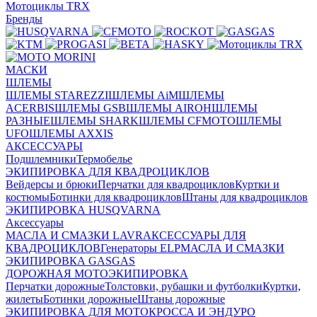
Мотоциклы TRX
Бренды
МАСКИ
ШЛЕМЫ
ШЛЕМЫ STAREZZI
ШЛЕМЫ AiM
ШЛЕМЫ
ACERBIS
ШЛЕМЫ GSB
ШЛЕМЫ AIROH
ШЛЕМЫ
РАЗНЫЕ
ШЛЕМЫ SHARK
ШЛЕМЫ CFMOTO
ШЛЕМЫ
UFO
ШЛЕМЫ AXXIS
АКСЕССУАРЫ
Подшлемники
Термобелье
ЭКИПИРОВКА ДЛЯ КВАДРОЦИКЛОВ
Вейдерсы и брюки
Перчатки для квадроциклов
Куртки и
костюмы
Ботинки для квадроциклов
Штаны для квадроциклов
ЭКИПИРОВКА HUSQVARNA
Аксессуары
МАСЛА И СМАЗКИ LAVR
АКСЕССУАРЫ ДЛЯ
КВАДРОЦИКЛОВ
Генераторы ELP
МАСЛА И СМАЗКИ
ЭКИПИРОВКА GASGAS
ДОРОЖНАЯ МОТОЭКИПИРОВКА
Перчатки дорожные
Толстовки, рубашки и футболки
Куртки,
жилеты
Ботинки дорожные
Штаны дорожные
ЭКИПИРОВКА ДЛЯ МОТОКРОССА И ЭНДУРО