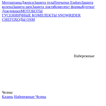
Мотоштаны
Джерси
Защита тела
Перчатки Enduro
Защита
колена
Защита шеи
Защита локтя
Комплект формы
Куртки/
Дождевики
МОТОБОТЫ
ГУСЕНИИЧНЫЕ КОМПЛЕКТЫ SNOWRIDER
СНЕГОХОДЫ OSM
Набережные
Челны
Казань
Набережные Челны