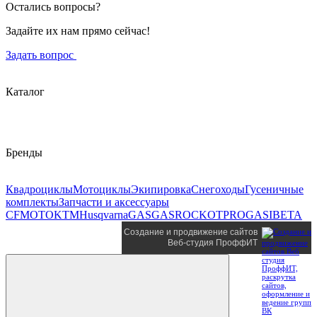
Остались вопросы?
Задайте их нам прямо сейчас!
Задать вопрос
Каталог
Бренды
Квадроциклы
Мотоциклы
Экипировка
Снегоходы
Гусеничные
комплекты
Запчасти и аксессуары
CFMOTO
KTM
Husqvarna
GASGAS
ROCKOT
PROGASI
BETA
Создание и продвижение сайтов
Веб-студия ПроффИТ