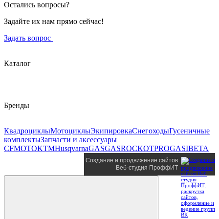
Остались вопросы?
Задайте их нам прямо сейчас!
Задать вопрос
Каталог
Бренды
Квадроциклы
Мотоциклы
Экипировка
Снегоходы
Гусеничные
комплекты
Запчасти и аксессуары
CFMOTO
KTM
Husqvarna
GASGAS
ROCKOT
PROGASI
BETA
Создание и продвижение сайтов
Веб-студия ПроффИТ