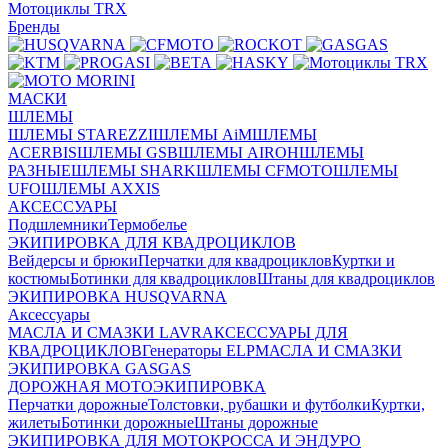
Мотоциклы TRX
Бренды
МАСКИ
ШЛЕМЫ
ШЛЕМЫ STAREZZI
ШЛЕМЫ AiM
ШЛЕМЫ
ACERBIS
ШЛЕМЫ GSB
ШЛЕМЫ AIROH
ШЛЕМЫ
РАЗНЫЕ
ШЛЕМЫ SHARK
ШЛЕМЫ CFMOTO
ШЛЕМЫ
UFO
ШЛЕМЫ AXXIS
АКСЕССУАРЫ
Подшлемники
Термобелье
ЭКИПИРОВКА ДЛЯ КВАДРОЦИКЛОВ
Вейдерсы и брюки
Перчатки для квадроциклов
Куртки и
костюмы
Ботинки для квадроциклов
Штаны для квадроциклов
ЭКИПИРОВКА HUSQVARNA
Аксессуары
МАСЛА И СМАЗКИ LAVR
АКСЕССУАРЫ ДЛЯ
КВАДРОЦИКЛОВ
Генераторы ELP
МАСЛА И СМАЗКИ
ЭКИПИРОВКА GASGAS
ДОРОЖНАЯ МОТОЭКИПИРОВКА
Перчатки дорожные
Толстовки, рубашки и футболки
Куртки,
жилеты
Ботинки дорожные
Штаны дорожные
ЭКИПИРОВКА ДЛЯ МОТОКРОССА И ЭНДУРО