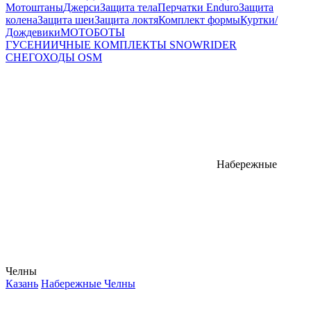
Мотоштаны
Джерси
Защита тела
Перчатки Enduro
Защита
колена
Защита шеи
Защита локтя
Комплект формы
Куртки/
Дождевики
МОТОБОТЫ
ГУСЕНИИЧНЫЕ КОМПЛЕКТЫ SNOWRIDER
СНЕГОХОДЫ OSM
Набережные
Челны
Казань
Набережные Челны