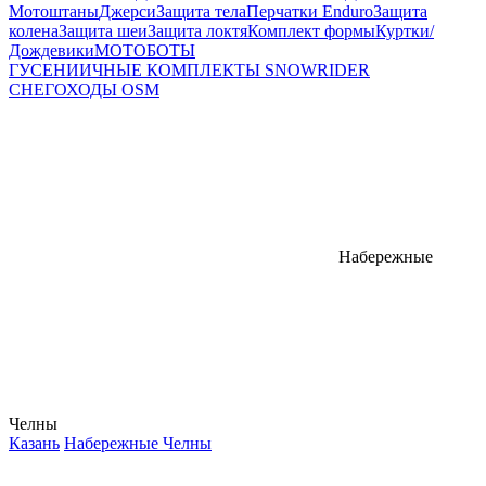
Мотоштаны
Джерси
Защита тела
Перчатки Enduro
Защита
колена
Защита шеи
Защита локтя
Комплект формы
Куртки/
Дождевики
МОТОБОТЫ
ГУСЕНИИЧНЫЕ КОМПЛЕКТЫ SNOWRIDER
СНЕГОХОДЫ OSM
Набережные
Челны
Казань
Набережные Челны