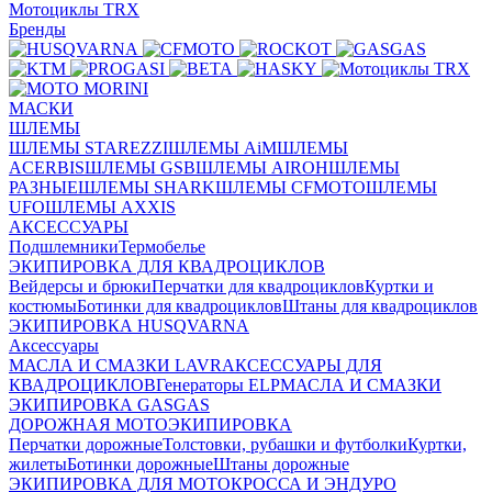
Мотоциклы TRX
Бренды
МАСКИ
ШЛЕМЫ
ШЛЕМЫ STAREZZI
ШЛЕМЫ AiM
ШЛЕМЫ
ACERBIS
ШЛЕМЫ GSB
ШЛЕМЫ AIROH
ШЛЕМЫ
РАЗНЫЕ
ШЛЕМЫ SHARK
ШЛЕМЫ CFMOTO
ШЛЕМЫ
UFO
ШЛЕМЫ AXXIS
АКСЕССУАРЫ
Подшлемники
Термобелье
ЭКИПИРОВКА ДЛЯ КВАДРОЦИКЛОВ
Вейдерсы и брюки
Перчатки для квадроциклов
Куртки и
костюмы
Ботинки для квадроциклов
Штаны для квадроциклов
ЭКИПИРОВКА HUSQVARNA
Аксессуары
МАСЛА И СМАЗКИ LAVR
АКСЕССУАРЫ ДЛЯ
КВАДРОЦИКЛОВ
Генераторы ELP
МАСЛА И СМАЗКИ
ЭКИПИРОВКА GASGAS
ДОРОЖНАЯ МОТОЭКИПИРОВКА
Перчатки дорожные
Толстовки, рубашки и футболки
Куртки,
жилеты
Ботинки дорожные
Штаны дорожные
ЭКИПИРОВКА ДЛЯ МОТОКРОССА И ЭНДУРО