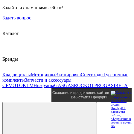
Задайте их нам прямо сейчас!
Задать вопрос
Каталог
Бренды
Квадроциклы
Мотоциклы
Экипировка
Снегоходы
Гусеничные
комплекты
Запчасти и аксессуары
CFMOTO
KTM
Husqvarna
GASGAS
ROCKOT
PROGASI
BETA
Создание и продвижение сайтов
Веб-студия ПроффИТ