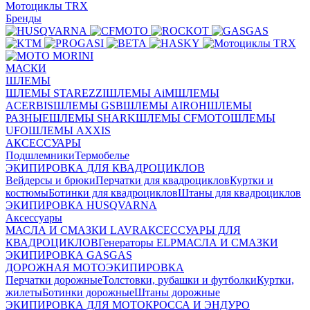
Мотоциклы TRX
Бренды
МАСКИ
ШЛЕМЫ
ШЛЕМЫ STAREZZI
ШЛЕМЫ AiM
ШЛЕМЫ
ACERBIS
ШЛЕМЫ GSB
ШЛЕМЫ AIROH
ШЛЕМЫ
РАЗНЫЕ
ШЛЕМЫ SHARK
ШЛЕМЫ CFMOTO
ШЛЕМЫ
UFO
ШЛЕМЫ AXXIS
АКСЕССУАРЫ
Подшлемники
Термобелье
ЭКИПИРОВКА ДЛЯ КВАДРОЦИКЛОВ
Вейдерсы и брюки
Перчатки для квадроциклов
Куртки и
костюмы
Ботинки для квадроциклов
Штаны для квадроциклов
ЭКИПИРОВКА HUSQVARNA
Аксессуары
МАСЛА И СМАЗКИ LAVR
АКСЕССУАРЫ ДЛЯ
КВАДРОЦИКЛОВ
Генераторы ELP
МАСЛА И СМАЗКИ
ЭКИПИРОВКА GASGAS
ДОРОЖНАЯ МОТОЭКИПИРОВКА
Перчатки дорожные
Толстовки, рубашки и футболки
Куртки,
жилеты
Ботинки дорожные
Штаны дорожные
ЭКИПИРОВКА ДЛЯ МОТОКРОССА И ЭНДУРО