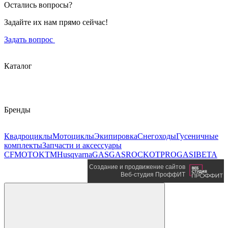
Остались вопросы?
Задайте их нам прямо сейчас!
Задать вопрос
Каталог
Бренды
Квадроциклы
Мотоциклы
Экипировка
Снегоходы
Гусеничные
комплекты
Запчасти и аксессуары
CFMOTO
KTM
Husqvarna
GASGAS
ROCKOT
PROGASI
BETA
Создание и продвижение сайтов
Веб-студия ПроффИТ