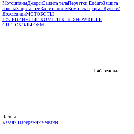
Мотоштаны
Джерси
Защита тела
Перчатки Enduro
Защита
колена
Защита шеи
Защита локтя
Комплект формы
Куртки/
Дождевики
МОТОБОТЫ
ГУСЕНИИЧНЫЕ КОМПЛЕКТЫ SNOWRIDER
СНЕГОХОДЫ OSM
Набережные
Челны
Казань
Набережные Челны