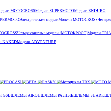
одели MOTOCROSS
Модели SUPERMOTO
Модели ENDURO
UPERMOTO
Электрические модели
Модели MOTOCROSS
Четыре
TOCROSS
Четырехтактные модели (МОТОКРОСС)
Модели TRI
ли NAKED
Модели ADVENTURE
 GSB
ШЛЕМЫ AIROH
ШЛЕМЫ РАЗНЫЕ
ШЛЕМЫ SHARK
ШЛ