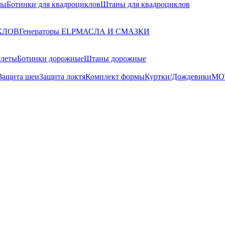
мы
Ботинки для квадроциклов
Штаны для квадроциклов
КЛОВ
Генераторы ELP
МАСЛА И СМАЗКИ
илеты
Ботинки дорожные
Штаны дорожные
Защита шеи
Защита локтя
Комплект формы
Куртки/Дождевики
МО