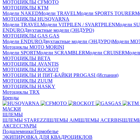
МОТОЦИКЛЫ CFMOTO
МОТОЦИКЛЫ КТМ
Модели NAKED
Модели TRAVEL
Модели SPORTS TOURER
М
МОТОЦИКЛЫ HUSQVARNA
Модели TRAVEL
Модели VITPILEN / SVARTPILEN
Модели S
ENDURO
Двухтактные модели (ЭНДУРО)
МОТОЦИКЛЫ GAS GAS
Модели ENDURO
Двухтактные модели (ЭНДУРО)
Модели MO
Мотоциклы MOTO MORINI
Модели SPORT
Модели SCRAMBLER
Модели CRUISER
Моде
МОТОЦИКЛЫ BETA
МОТОЦИКЛЫ AVANTIS
МОТОЦИКЛЫ ROCKOT
МОТОЦИКЛЫ И ПИТ-БАЙКИ PROGASI (Испания)
МОТОЦИКЛЫ ZUUM
МОТОЦИКЛЫ HASKY
Мотоциклы TRX
Бренды
МАСКИ
ШЛЕМЫ
ШЛЕМЫ STAREZZI
ШЛЕМЫ AiM
ШЛЕМЫ ACERBIS
ШЛЕМЫ
АКСЕССУАРЫ
Подшлемники
Термобелье
ЭКИПИРОВКА ДЛЯ КВАДРОЦИКЛОВ