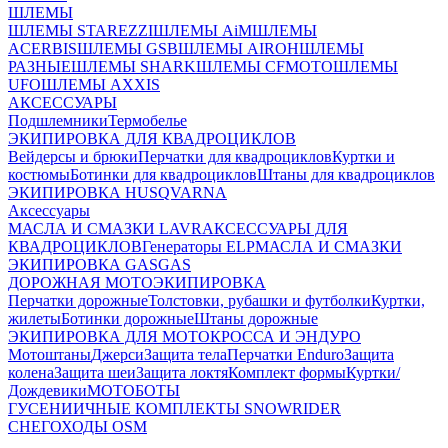
ШЛЕМЫ
ШЛЕМЫ STAREZZI
ШЛЕМЫ AiM
ШЛЕМЫ
ACERBIS
ШЛЕМЫ GSB
ШЛЕМЫ AIROH
ШЛЕМЫ
РАЗНЫЕ
ШЛЕМЫ SHARK
ШЛЕМЫ CFMOTO
ШЛЕМЫ
UFO
ШЛЕМЫ AXXIS
АКСЕССУАРЫ
Подшлемники
Термобелье
ЭКИПИРОВКА ДЛЯ КВАДРОЦИКЛОВ
Вейдерсы и брюки
Перчатки для квадроциклов
Куртки и
костюмы
Ботинки для квадроциклов
Штаны для квадроциклов
ЭКИПИРОВКА HUSQVARNA
Аксессуары
МАСЛА И СМАЗКИ LAVR
АКСЕССУАРЫ ДЛЯ
КВАДРОЦИКЛОВ
Генераторы ELP
МАСЛА И СМАЗКИ
ЭКИПИРОВКА GASGAS
ДОРОЖНАЯ МОТОЭКИПИРОВКА
Перчатки дорожные
Толстовки, рубашки и футболки
Куртки,
жилеты
Ботинки дорожные
Штаны дорожные
ЭКИПИРОВКА ДЛЯ МОТОКРОССА И ЭНДУРО
Мотоштаны
Джерси
Защита тела
Перчатки Enduro
Защита
колена
Защита шеи
Защита локтя
Комплект формы
Куртки/
Дождевики
МОТОБОТЫ
ГУСЕНИИЧНЫЕ КОМПЛЕКТЫ SNOWRIDER
СНЕГОХОДЫ OSM