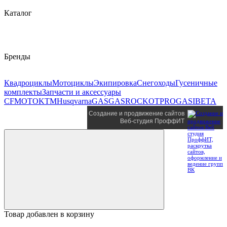
Каталог
Бренды
Квадроциклы
Мотоциклы
Экипировка
Снегоходы
Гусеничные
комплекты
Запчасти и аксессуары
CFMOTO
KTM
Husqvarna
GASGAS
ROCKOT
PROGASI
BETA
Создание и продвижение сайтов
Веб-студия ПроффИТ
Товар добавлен в корзину