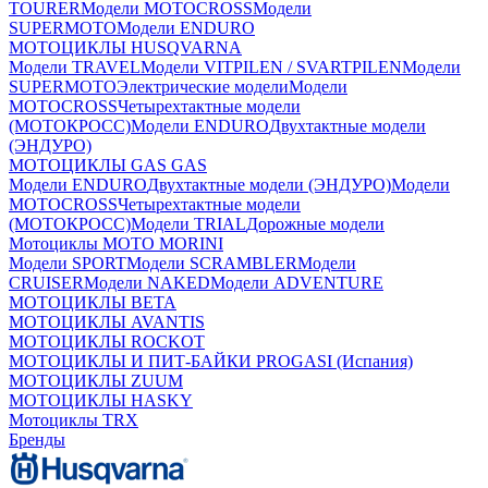
TOURER
Модели MOTOCROSS
Модели
SUPERMOTO
Модели ENDURO
МОТОЦИКЛЫ HUSQVARNA
Модели TRAVEL
Модели VITPILEN / SVARTPILEN
Модели
SUPERMOTO
Электрические модели
Модели
MOTOCROSS
Четырехтактные модели
(МОТОКРОСС)
Модели ENDURO
Двухтактные модели
(ЭНДУРО)
МОТОЦИКЛЫ GAS GAS
Модели ENDURO
Двухтактные модели (ЭНДУРО)
Модели
MOTOCROSS
Четырехтактные модели
(МОТОКРОСС)
Модели TRIAL
Дорожные модели
Мотоциклы MOTO MORINI
Модели SPORT
Модели SCRAMBLER
Модели
CRUISER
Модели NAKED
Модели ADVENTURE
МОТОЦИКЛЫ BETA
МОТОЦИКЛЫ AVANTIS
МОТОЦИКЛЫ ROCKOT
МОТОЦИКЛЫ И ПИТ-БАЙКИ PROGASI (Испания)
МОТОЦИКЛЫ ZUUM
МОТОЦИКЛЫ HASKY
Мотоциклы TRX
Бренды