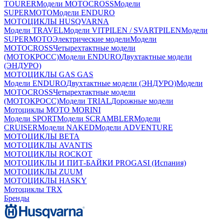
TOURER
Модели MOTOCROSS
Модели
SUPERMOTO
Модели ENDURO
МОТОЦИКЛЫ HUSQVARNA
Модели TRAVEL
Модели VITPILEN / SVARTPILEN
Модели
SUPERMOTO
Электрические модели
Модели
MOTOCROSS
Четырехтактные модели
(МОТОКРОСС)
Модели ENDURO
Двухтактные модели
(ЭНДУРО)
МОТОЦИКЛЫ GAS GAS
Модели ENDURO
Двухтактные модели (ЭНДУРО)
Модели
MOTOCROSS
Четырехтактные модели
(МОТОКРОСС)
Модели TRIAL
Дорожные модели
Мотоциклы MOTO MORINI
Модели SPORT
Модели SCRAMBLER
Модели
CRUISER
Модели NAKED
Модели ADVENTURE
МОТОЦИКЛЫ BETA
МОТОЦИКЛЫ AVANTIS
МОТОЦИКЛЫ ROCKOT
МОТОЦИКЛЫ И ПИТ-БАЙКИ PROGASI (Испания)
МОТОЦИКЛЫ ZUUM
МОТОЦИКЛЫ HASKY
Мотоциклы TRX
Бренды