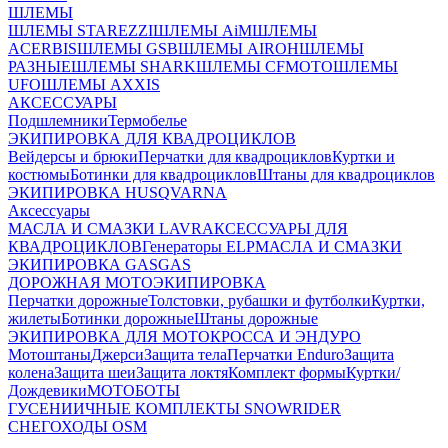
ШЛЕМЫ
ШЛЕМЫ STAREZZI
ШЛЕМЫ AiM
ШЛЕМЫ
ACERBIS
ШЛЕМЫ GSB
ШЛЕМЫ AIROH
ШЛЕМЫ
РАЗНЫЕ
ШЛЕМЫ SHARK
ШЛЕМЫ CFMOTO
ШЛЕМЫ
UFO
ШЛЕМЫ AXXIS
АКСЕССУАРЫ
Подшлемники
Термобелье
ЭКИПИРОВКА ДЛЯ КВАДРОЦИКЛОВ
Вейдерсы и брюки
Перчатки для квадроциклов
Куртки и
костюмы
Ботинки для квадроциклов
Штаны для квадроциклов
ЭКИПИРОВКА HUSQVARNA
Аксессуары
МАСЛА И СМАЗКИ LAVR
АКСЕССУАРЫ ДЛЯ
КВАДРОЦИКЛОВ
Генераторы ELP
МАСЛА И СМАЗКИ
ЭКИПИРОВКА GASGAS
ДОРОЖНАЯ МОТОЭКИПИРОВКА
Перчатки дорожные
Толстовки, рубашки и футболки
Куртки,
жилеты
Ботинки дорожные
Штаны дорожные
ЭКИПИРОВКА ДЛЯ МОТОКРОССА И ЭНДУРО
Мотоштаны
Джерси
Защита тела
Перчатки Enduro
Защита
колена
Защита шеи
Защита локтя
Комплект формы
Куртки/
Дождевики
МОТОБОТЫ
ГУСЕНИИЧНЫЕ КОМПЛЕКТЫ SNOWRIDER
СНЕГОХОДЫ OSM