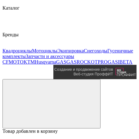
Каталог
Бренды
Квадроциклы
Мотоциклы
Экипировка
Снегоходы
Гусеничные
комплекты
Запчасти и аксессуары
CFMOTO
KTM
Husqvarna
GASGAS
ROCKOT
PROGASI
BETA
Создание и продвижение сайтов
Веб-студия ПроффИТ
Товар добавлен в корзину