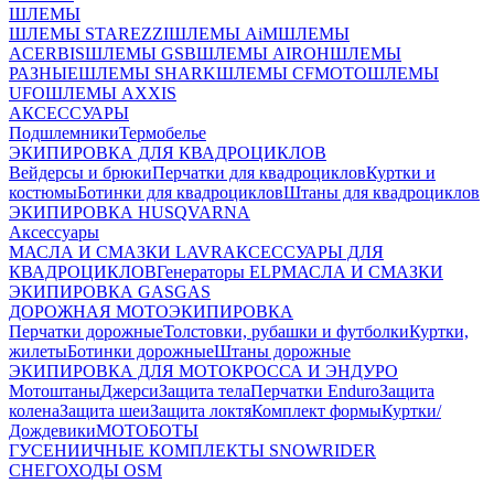
ШЛЕМЫ
ШЛЕМЫ STAREZZI
ШЛЕМЫ AiM
ШЛЕМЫ
ACERBIS
ШЛЕМЫ GSB
ШЛЕМЫ AIROH
ШЛЕМЫ
РАЗНЫЕ
ШЛЕМЫ SHARK
ШЛЕМЫ CFMOTO
ШЛЕМЫ
UFO
ШЛЕМЫ AXXIS
АКСЕССУАРЫ
Подшлемники
Термобелье
ЭКИПИРОВКА ДЛЯ КВАДРОЦИКЛОВ
Вейдерсы и брюки
Перчатки для квадроциклов
Куртки и
костюмы
Ботинки для квадроциклов
Штаны для квадроциклов
ЭКИПИРОВКА HUSQVARNA
Аксессуары
МАСЛА И СМАЗКИ LAVR
АКСЕССУАРЫ ДЛЯ
КВАДРОЦИКЛОВ
Генераторы ELP
МАСЛА И СМАЗКИ
ЭКИПИРОВКА GASGAS
ДОРОЖНАЯ МОТОЭКИПИРОВКА
Перчатки дорожные
Толстовки, рубашки и футболки
Куртки,
жилеты
Ботинки дорожные
Штаны дорожные
ЭКИПИРОВКА ДЛЯ МОТОКРОССА И ЭНДУРО
Мотоштаны
Джерси
Защита тела
Перчатки Enduro
Защита
колена
Защита шеи
Защита локтя
Комплект формы
Куртки/
Дождевики
МОТОБОТЫ
ГУСЕНИИЧНЫЕ КОМПЛЕКТЫ SNOWRIDER
СНЕГОХОДЫ OSM