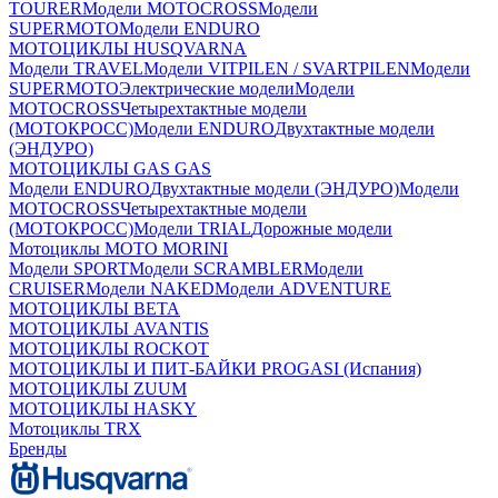
TOURER
Модели MOTOCROSS
Модели
SUPERMOTO
Модели ENDURO
МОТОЦИКЛЫ HUSQVARNA
Модели TRAVEL
Модели VITPILEN / SVARTPILEN
Модели
SUPERMOTO
Электрические модели
Модели
MOTOCROSS
Четырехтактные модели
(МОТОКРОСС)
Модели ENDURO
Двухтактные модели
(ЭНДУРО)
МОТОЦИКЛЫ GAS GAS
Модели ENDURO
Двухтактные модели (ЭНДУРО)
Модели
MOTOCROSS
Четырехтактные модели
(МОТОКРОСС)
Модели TRIAL
Дорожные модели
Мотоциклы MOTO MORINI
Модели SPORT
Модели SCRAMBLER
Модели
CRUISER
Модели NAKED
Модели ADVENTURE
МОТОЦИКЛЫ BETA
МОТОЦИКЛЫ AVANTIS
МОТОЦИКЛЫ ROCKOT
МОТОЦИКЛЫ И ПИТ-БАЙКИ PROGASI (Испания)
МОТОЦИКЛЫ ZUUM
МОТОЦИКЛЫ HASKY
Мотоциклы TRX
Бренды