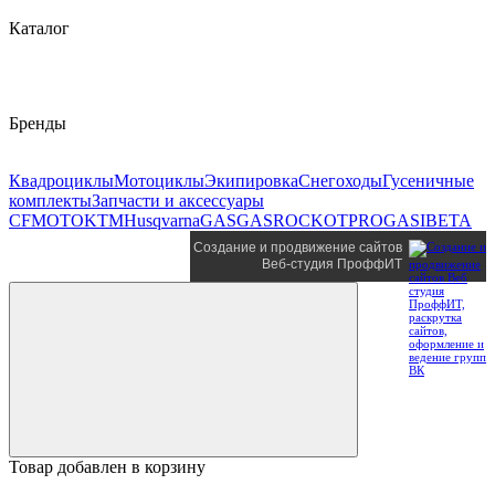
Каталог
Бренды
Квадроциклы
Мотоциклы
Экипировка
Снегоходы
Гусеничные
комплекты
Запчасти и аксессуары
CFMOTO
KTM
Husqvarna
GASGAS
ROCKOT
PROGASI
BETA
Создание и продвижение сайтов
Веб-студия ПроффИТ
Товар добавлен в корзину