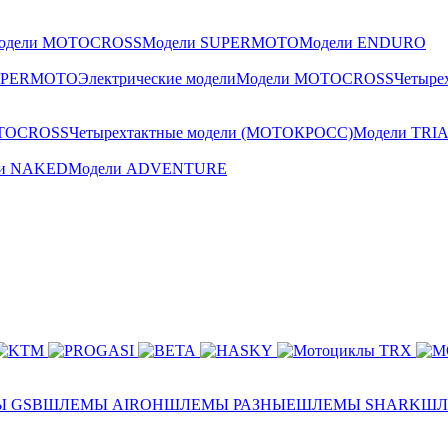
одели MOTOCROSS
Модели SUPERMOTO
Модели ENDURO
UPERMOTO
Электрические модели
Модели MOTOCROSS
Четыре
TOCROSS
Четырехтактные модели (МОТОКРОСС)
Модели TRI
ли NAKED
Модели ADVENTURE
 GSB
ШЛЕМЫ AIROH
ШЛЕМЫ РАЗНЫЕ
ШЛЕМЫ SHARK
ШЛ