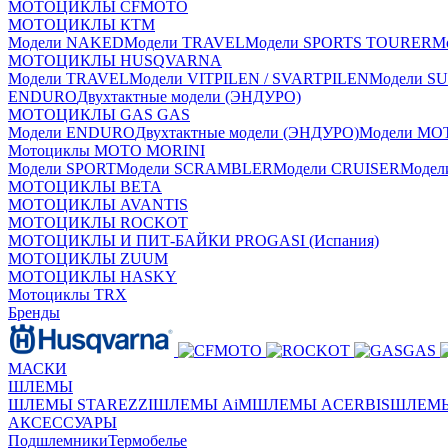
МОТОЦИКЛЫ CFMOTO
МОТОЦИКЛЫ КТМ
Модели NAKED
Модели TRAVEL
Модели SPORTS TOURER
М
МОТОЦИКЛЫ HUSQVARNA
Модели TRAVEL
Модели VITPILEN / SVARTPILEN
Модели S
ENDURO
Двухтактные модели (ЭНДУРО)
МОТОЦИКЛЫ GAS GAS
Модели ENDURO
Двухтактные модели (ЭНДУРО)
Модели MO
Мотоциклы MOTO MORINI
Модели SPORT
Модели SCRAMBLER
Модели CRUISER
Моде
МОТОЦИКЛЫ BETA
МОТОЦИКЛЫ AVANTIS
МОТОЦИКЛЫ ROCKOT
МОТОЦИКЛЫ И ПИТ-БАЙКИ PROGASI (Испания)
МОТОЦИКЛЫ ZUUM
МОТОЦИКЛЫ HASKY
Мотоциклы TRX
Бренды
МАСКИ
ШЛЕМЫ
ШЛЕМЫ STAREZZI
ШЛЕМЫ AiM
ШЛЕМЫ ACERBIS
ШЛЕМЫ
АКСЕССУАРЫ
Подшлемники
Термобелье