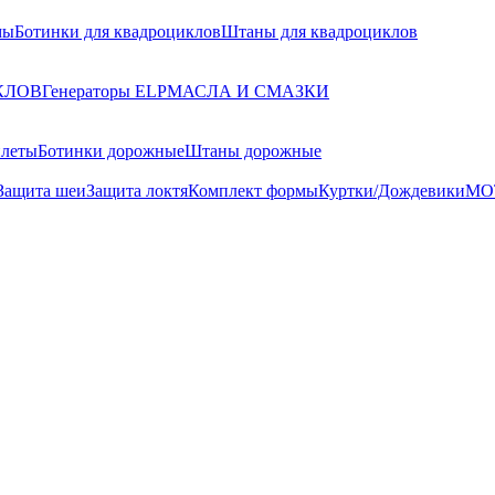
мы
Ботинки для квадроциклов
Штаны для квадроциклов
КЛОВ
Генераторы ELP
МАСЛА И СМАЗКИ
илеты
Ботинки дорожные
Штаны дорожные
Защита шеи
Защита локтя
Комплект формы
Куртки/Дождевики
МО