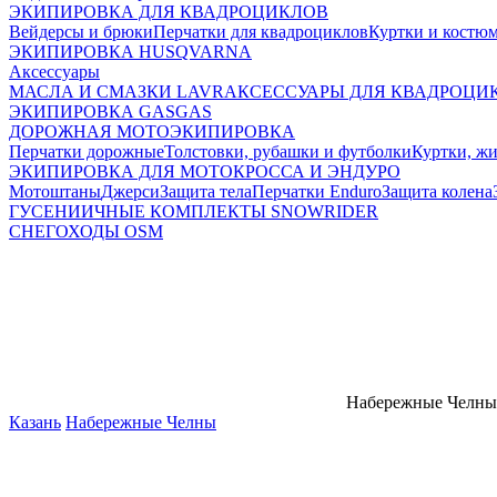
ЭКИПИРОВКА ДЛЯ КВАДРОЦИКЛОВ
Вейдерсы и брюки
Перчатки для квадроциклов
Куртки и костю
ЭКИПИРОВКА HUSQVARNA
Аксессуары
МАСЛА И СМАЗКИ LAVR
АКСЕССУАРЫ ДЛЯ КВАДРОЦИ
ЭКИПИРОВКА GASGAS
ДОРОЖНАЯ МОТОЭКИПИРОВКА
Перчатки дорожные
Толстовки, рубашки и футболки
Куртки, ж
ЭКИПИРОВКА ДЛЯ МОТОКРОССА И ЭНДУРО
Мотоштаны
Джерси
Защита тела
Перчатки Enduro
Защита колена
ГУСЕНИИЧНЫЕ КОМПЛЕКТЫ SNOWRIDER
СНЕГОХОДЫ OSM
Набережные Челны
Казань
Набережные Челны