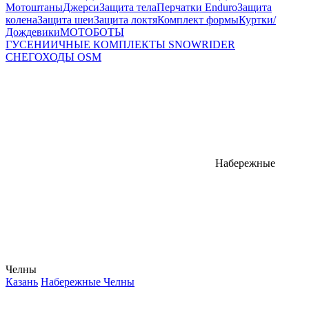
Мотоштаны
Джерси
Защита тела
Перчатки Enduro
Защита
колена
Защита шеи
Защита локтя
Комплект формы
Куртки/
Дождевики
МОТОБОТЫ
ГУСЕНИИЧНЫЕ КОМПЛЕКТЫ SNOWRIDER
СНЕГОХОДЫ OSM
Набережные
Челны
Казань
Набережные Челны