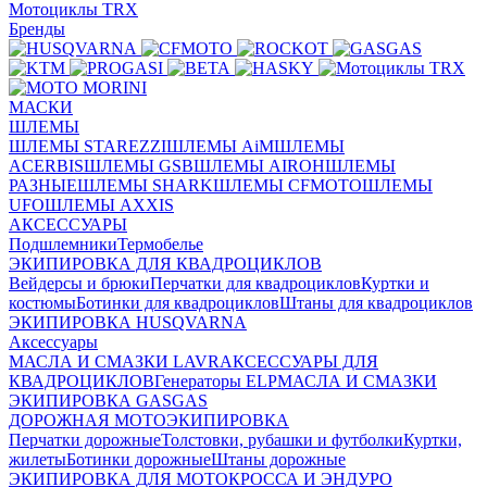
Мотоциклы TRX
Бренды
МАСКИ
ШЛЕМЫ
ШЛЕМЫ STAREZZI
ШЛЕМЫ AiM
ШЛЕМЫ
ACERBIS
ШЛЕМЫ GSB
ШЛЕМЫ AIROH
ШЛЕМЫ
РАЗНЫЕ
ШЛЕМЫ SHARK
ШЛЕМЫ CFMOTO
ШЛЕМЫ
UFO
ШЛЕМЫ AXXIS
АКСЕССУАРЫ
Подшлемники
Термобелье
ЭКИПИРОВКА ДЛЯ КВАДРОЦИКЛОВ
Вейдерсы и брюки
Перчатки для квадроциклов
Куртки и
костюмы
Ботинки для квадроциклов
Штаны для квадроциклов
ЭКИПИРОВКА HUSQVARNA
Аксессуары
МАСЛА И СМАЗКИ LAVR
АКСЕССУАРЫ ДЛЯ
КВАДРОЦИКЛОВ
Генераторы ELP
МАСЛА И СМАЗКИ
ЭКИПИРОВКА GASGAS
ДОРОЖНАЯ МОТОЭКИПИРОВКА
Перчатки дорожные
Толстовки, рубашки и футболки
Куртки,
жилеты
Ботинки дорожные
Штаны дорожные
ЭКИПИРОВКА ДЛЯ МОТОКРОССА И ЭНДУРО