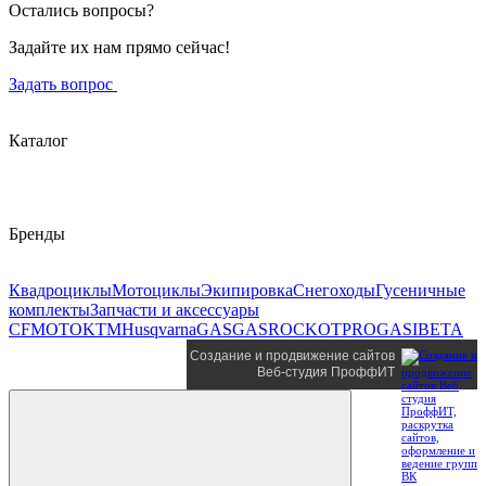
Остались вопросы?
Задайте их нам прямо сейчас!
Задать вопрос
Каталог
Бренды
Квадроциклы
Мотоциклы
Экипировка
Снегоходы
Гусеничные
комплекты
Запчасти и аксессуары
CFMOTO
KTM
Husqvarna
GASGAS
ROCKOT
PROGASI
BETA
Создание и продвижение сайтов
Веб-студия ПроффИТ