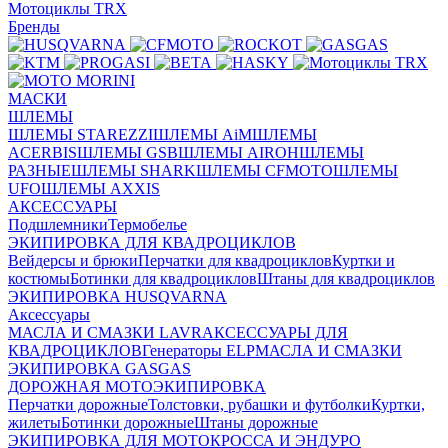
Мотоциклы TRX
Бренды
МАСКИ
ШЛЕМЫ
ШЛЕМЫ STAREZZI
ШЛЕМЫ AiM
ШЛЕМЫ
ACERBIS
ШЛЕМЫ GSB
ШЛЕМЫ AIROH
ШЛЕМЫ
РАЗНЫЕ
ШЛЕМЫ SHARK
ШЛЕМЫ CFMOTO
ШЛЕМЫ
UFO
ШЛЕМЫ AXXIS
АКСЕССУАРЫ
Подшлемники
Термобелье
ЭКИПИРОВКА ДЛЯ КВАДРОЦИКЛОВ
Вейдерсы и брюки
Перчатки для квадроциклов
Куртки и
костюмы
Ботинки для квадроциклов
Штаны для квадроциклов
ЭКИПИРОВКА HUSQVARNA
Аксессуары
МАСЛА И СМАЗКИ LAVR
АКСЕССУАРЫ ДЛЯ
КВАДРОЦИКЛОВ
Генераторы ELP
МАСЛА И СМАЗКИ
ЭКИПИРОВКА GASGAS
ДОРОЖНАЯ МОТОЭКИПИРОВКА
Перчатки дорожные
Толстовки, рубашки и футболки
Куртки,
жилеты
Ботинки дорожные
Штаны дорожные
ЭКИПИРОВКА ДЛЯ МОТОКРОССА И ЭНДУРО