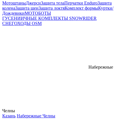
Мотоштаны
Джерси
Защита тела
Перчатки Enduro
Защита
колена
Защита шеи
Защита локтя
Комплект формы
Куртки/
Дождевики
МОТОБОТЫ
ГУСЕНИИЧНЫЕ КОМПЛЕКТЫ SNOWRIDER
СНЕГОХОДЫ OSM
Набережные
Челны
Казань
Набережные Челны