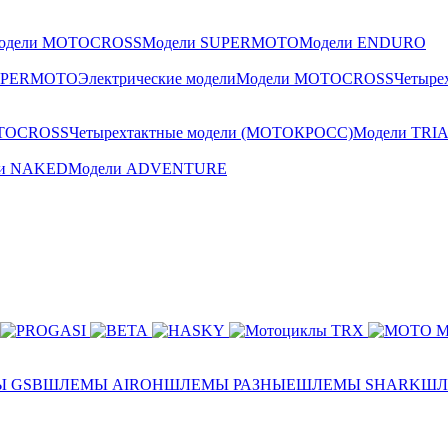
одели MOTOCROSS
Модели SUPERMOTO
Модели ENDURO
UPERMOTO
Электрические модели
Модели MOTOCROSS
Четыре
TOCROSS
Четырехтактные модели (МОТОКРОСС)
Модели TRI
ли NAKED
Модели ADVENTURE
 GSB
ШЛЕМЫ AIROH
ШЛЕМЫ РАЗНЫЕ
ШЛЕМЫ SHARK
ШЛ