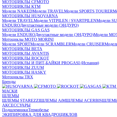
МОТОЦИКЛЫ CFMOTO
МОТОЦИКЛЫ КТМ
Модели NAKED
Модели TRAVEL
Модели SPORTS TOURER
М
МОТОЦИКЛЫ HUSQVARNA
Модели TRAVEL
Модели VITPILEN / SVARTPILEN
Модели S
ENDURO
Двухтактные модели (ЭНДУРО)
МОТОЦИКЛЫ GAS GAS
Модели ENDURO
Двухтактные модели (ЭНДУРО)
Модели MO
Мотоциклы MOTO MORINI
Модели SPORT
Модели SCRAMBLER
Модели CRUISER
Моде
МОТОЦИКЛЫ BETA
МОТОЦИКЛЫ AVANTIS
МОТОЦИКЛЫ ROCKOT
МОТОЦИКЛЫ И ПИТ-БАЙКИ PROGASI (Испания)
МОТОЦИКЛЫ ZUUM
МОТОЦИКЛЫ HASKY
Мотоциклы TRX
Бренды
МАСКИ
ШЛЕМЫ
ШЛЕМЫ STAREZZI
ШЛЕМЫ AiM
ШЛЕМЫ ACERBIS
ШЛЕМЫ
АКСЕССУАРЫ
Подшлемники
Термобелье
ЭКИПИРОВКА ДЛЯ КВАДРОЦИКЛОВ