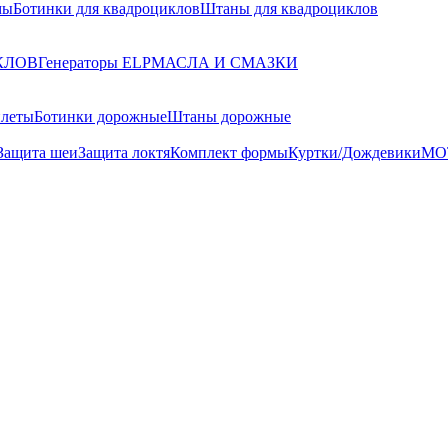
мы
Ботинки для квадроциклов
Штаны для квадроциклов
КЛОВ
Генераторы ELP
МАСЛА И СМАЗКИ
илеты
Ботинки дорожные
Штаны дорожные
Защита шеи
Защита локтя
Комплект формы
Куртки/Дождевики
МО