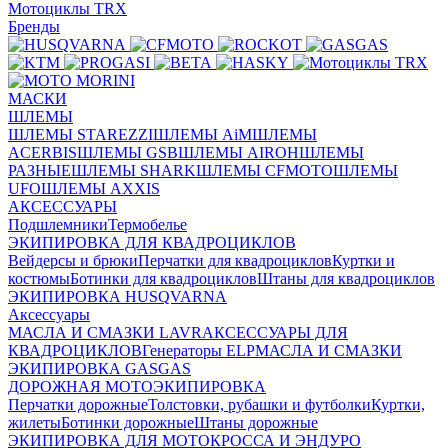
Мотоциклы TRX
Бренды
МАСКИ
ШЛЕМЫ
ШЛЕМЫ STAREZZI
ШЛЕМЫ AiM
ШЛЕМЫ
ACERBIS
ШЛЕМЫ GSB
ШЛЕМЫ AIROH
ШЛЕМЫ
РАЗНЫЕ
ШЛЕМЫ SHARK
ШЛЕМЫ CFMOTO
ШЛЕМЫ
UFO
ШЛЕМЫ AXXIS
АКСЕССУАРЫ
Подшлемники
Термобелье
ЭКИПИРОВКА ДЛЯ КВАДРОЦИКЛОВ
Вейдерсы и брюки
Перчатки для квадроциклов
Куртки и
костюмы
Ботинки для квадроциклов
Штаны для квадроциклов
ЭКИПИРОВКА HUSQVARNA
Аксессуары
МАСЛА И СМАЗКИ LAVR
АКСЕССУАРЫ ДЛЯ
КВАДРОЦИКЛОВ
Генераторы ELP
МАСЛА И СМАЗКИ
ЭКИПИРОВКА GASGAS
ДОРОЖНАЯ МОТОЭКИПИРОВКА
Перчатки дорожные
Толстовки, рубашки и футболки
Куртки,
жилеты
Ботинки дорожные
Штаны дорожные
ЭКИПИРОВКА ДЛЯ МОТОКРОССА И ЭНДУРО