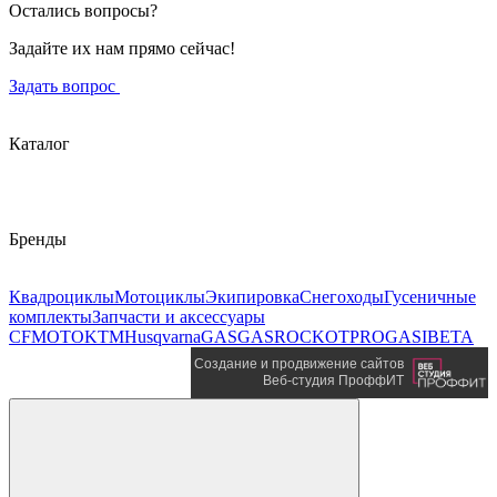
Остались вопросы?
Задайте их нам прямо сейчас!
Задать вопрос
Каталог
Бренды
Квадроциклы
Мотоциклы
Экипировка
Снегоходы
Гусеничные
комплекты
Запчасти и аксессуары
CFMOTO
KTM
Husqvarna
GASGAS
ROCKOT
PROGASI
BETA
Создание и продвижение сайтов
Веб-студия ПроффИТ