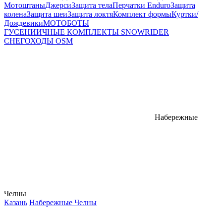
Мотоштаны
Джерси
Защита тела
Перчатки Enduro
Защита
колена
Защита шеи
Защита локтя
Комплект формы
Куртки/
Дождевики
МОТОБОТЫ
ГУСЕНИИЧНЫЕ КОМПЛЕКТЫ SNOWRIDER
СНЕГОХОДЫ OSM
Набережные
Челны
Казань
Набережные Челны