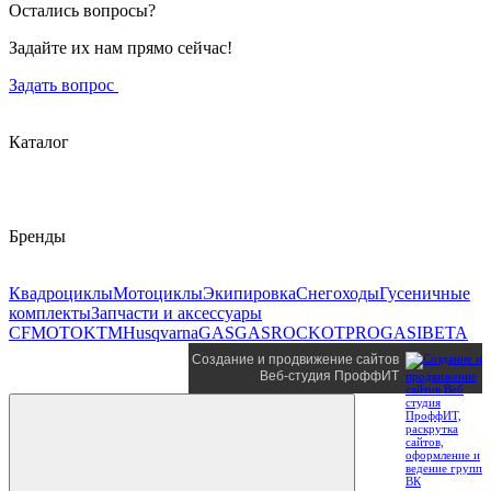
Остались вопросы?
Задайте их нам прямо сейчас!
Задать вопрос
Каталог
Бренды
Квадроциклы
Мотоциклы
Экипировка
Снегоходы
Гусеничные
комплекты
Запчасти и аксессуары
CFMOTO
KTM
Husqvarna
GASGAS
ROCKOT
PROGASI
BETA
Создание и продвижение сайтов
Веб-студия ПроффИТ