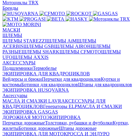
Мотоциклы TRX
Бренды
МАСКИ
ШЛЕМЫ
ШЛЕМЫ STAREZZI
ШЛЕМЫ AiM
ШЛЕМЫ
ACERBIS
ШЛЕМЫ GSB
ШЛЕМЫ AIROH
ШЛЕМЫ
РАЗНЫЕ
ШЛЕМЫ SHARK
ШЛЕМЫ CFMOTO
ШЛЕМЫ
UFO
ШЛЕМЫ AXXIS
АКСЕССУАРЫ
Подшлемники
Термобелье
ЭКИПИРОВКА ДЛЯ КВАДРОЦИКЛОВ
Вейдерсы и брюки
Перчатки для квадроциклов
Куртки и
костюмы
Ботинки для квадроциклов
Штаны для квадроциклов
ЭКИПИРОВКА HUSQVARNA
Аксессуары
МАСЛА И СМАЗКИ LAVR
АКСЕССУАРЫ ДЛЯ
КВАДРОЦИКЛОВ
Генераторы ELP
МАСЛА И СМАЗКИ
ЭКИПИРОВКА GASGAS
ДОРОЖНАЯ МОТОЭКИПИРОВКА
Перчатки дорожные
Толстовки, рубашки и футболки
Куртки,
жилеты
Ботинки дорожные
Штаны дорожные
ЭКИПИРОВКА ДЛЯ МОТОКРОССА И ЭНДУРО