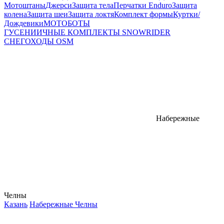
Мотоштаны
Джерси
Защита тела
Перчатки Enduro
Защита
колена
Защита шеи
Защита локтя
Комплект формы
Куртки/
Дождевики
МОТОБОТЫ
ГУСЕНИИЧНЫЕ КОМПЛЕКТЫ SNOWRIDER
СНЕГОХОДЫ OSM
Набережные
Челны
Казань
Набережные Челны