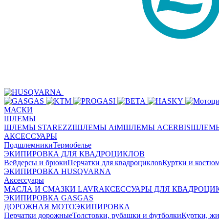
МАСКИ
ШЛЕМЫ
ШЛЕМЫ STAREZZI
ШЛЕМЫ AiM
ШЛЕМЫ ACERBIS
ШЛЕМЫ
АКСЕССУАРЫ
Подшлемники
Термобелье
ЭКИПИРОВКА ДЛЯ КВАДРОЦИКЛОВ
Вейдерсы и брюки
Перчатки для квадроциклов
Куртки и костю
ЭКИПИРОВКА HUSQVARNA
Аксессуары
МАСЛА И СМАЗКИ LAVR
АКСЕССУАРЫ ДЛЯ КВАДРОЦИ
ЭКИПИРОВКА GASGAS
ДОРОЖНАЯ МОТОЭКИПИРОВКА
Перчатки дорожные
Толстовки, рубашки и футболки
Куртки, ж