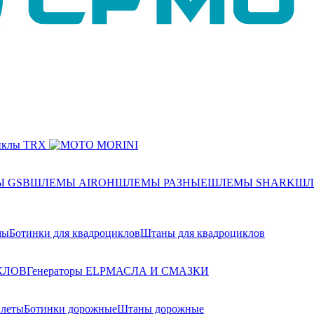
 GSB
ШЛЕМЫ AIROH
ШЛЕМЫ РАЗНЫЕ
ШЛЕМЫ SHARK
ШЛ
мы
Ботинки для квадроциклов
Штаны для квадроциклов
КЛОВ
Генераторы ELP
МАСЛА И СМАЗКИ
илеты
Ботинки дорожные
Штаны дорожные