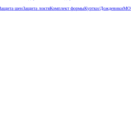
Защита шеи
Защита локтя
Комплект формы
Куртки/Дождевики
МО