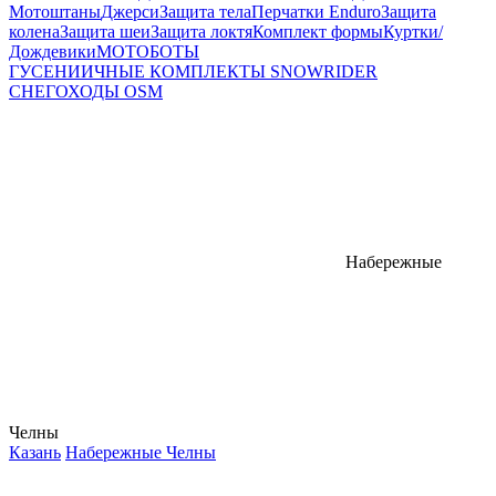
Мотоштаны
Джерси
Защита тела
Перчатки Enduro
Защита
колена
Защита шеи
Защита локтя
Комплект формы
Куртки/
Дождевики
МОТОБОТЫ
ГУСЕНИИЧНЫЕ КОМПЛЕКТЫ SNOWRIDER
СНЕГОХОДЫ OSM
Набережные
Челны
Казань
Набережные Челны