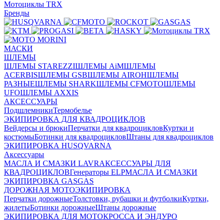
Мотоциклы TRX
Бренды
МАСКИ
ШЛЕМЫ
ШЛЕМЫ STAREZZI
ШЛЕМЫ AiM
ШЛЕМЫ
ACERBIS
ШЛЕМЫ GSB
ШЛЕМЫ AIROH
ШЛЕМЫ
РАЗНЫЕ
ШЛЕМЫ SHARK
ШЛЕМЫ CFMOTO
ШЛЕМЫ
UFO
ШЛЕМЫ AXXIS
АКСЕССУАРЫ
Подшлемники
Термобелье
ЭКИПИРОВКА ДЛЯ КВАДРОЦИКЛОВ
Вейдерсы и брюки
Перчатки для квадроциклов
Куртки и
костюмы
Ботинки для квадроциклов
Штаны для квадроциклов
ЭКИПИРОВКА HUSQVARNA
Аксессуары
МАСЛА И СМАЗКИ LAVR
АКСЕССУАРЫ ДЛЯ
КВАДРОЦИКЛОВ
Генераторы ELP
МАСЛА И СМАЗКИ
ЭКИПИРОВКА GASGAS
ДОРОЖНАЯ МОТОЭКИПИРОВКА
Перчатки дорожные
Толстовки, рубашки и футболки
Куртки,
жилеты
Ботинки дорожные
Штаны дорожные
ЭКИПИРОВКА ДЛЯ МОТОКРОССА И ЭНДУРО