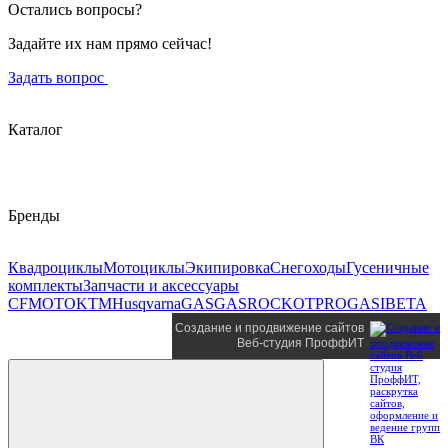
Остались вопросы?
Задайте их нам прямо сейчас!
Задать вопрос
Каталог
Бренды
Квадроциклы
Мотоциклы
Экипировка
Снегоходы
Гусеничные
комплекты
Запчасти и аксессуары
CFMOTO
KTM
Husqvarna
GASGAS
ROCKOT
PROGASI
BETA
Создание и продвижение сайтов
Веб-студия ПроффИТ