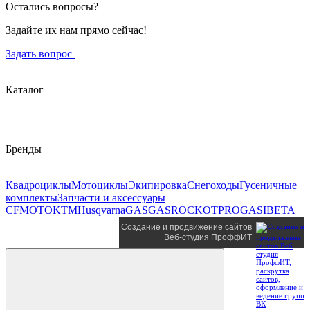
Остались вопросы?
Задайте их нам прямо сейчас!
Задать вопрос
Каталог
Бренды
Квадроциклы
Мотоциклы
Экипировка
Снегоходы
Гусеничные
комплекты
Запчасти и аксессуары
CFMOTO
KTM
Husqvarna
GASGAS
ROCKOT
PROGASI
BETA
Создание и продвижение сайтов
Веб-студия ПроффИТ