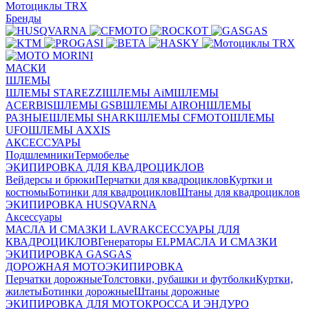
Мотоциклы TRX
Бренды
МАСКИ
ШЛЕМЫ
ШЛЕМЫ STAREZZI
ШЛЕМЫ AiM
ШЛЕМЫ
ACERBIS
ШЛЕМЫ GSB
ШЛЕМЫ AIROH
ШЛЕМЫ
РАЗНЫЕ
ШЛЕМЫ SHARK
ШЛЕМЫ CFMOTO
ШЛЕМЫ
UFO
ШЛЕМЫ AXXIS
АКСЕССУАРЫ
Подшлемники
Термобелье
ЭКИПИРОВКА ДЛЯ КВАДРОЦИКЛОВ
Вейдерсы и брюки
Перчатки для квадроциклов
Куртки и
костюмы
Ботинки для квадроциклов
Штаны для квадроциклов
ЭКИПИРОВКА HUSQVARNA
Аксессуары
МАСЛА И СМАЗКИ LAVR
АКСЕССУАРЫ ДЛЯ
КВАДРОЦИКЛОВ
Генераторы ELP
МАСЛА И СМАЗКИ
ЭКИПИРОВКА GASGAS
ДОРОЖНАЯ МОТОЭКИПИРОВКА
Перчатки дорожные
Толстовки, рубашки и футболки
Куртки,
жилеты
Ботинки дорожные
Штаны дорожные
ЭКИПИРОВКА ДЛЯ МОТОКРОССА И ЭНДУРО