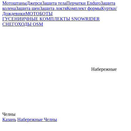
Мотоштаны
Джерси
Защита тела
Перчатки Enduro
Защита
колена
Защита шеи
Защита локтя
Комплект формы
Куртки/
Дождевики
МОТОБОТЫ
ГУСЕНИИЧНЫЕ КОМПЛЕКТЫ SNOWRIDER
СНЕГОХОДЫ OSM
Набережные
Челны
Казань
Набережные Челны