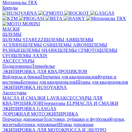
Мотоциклы TRX
Бренды
МАСКИ
ШЛЕМЫ
ШЛЕМЫ STAREZZI
ШЛЕМЫ AiM
ШЛЕМЫ
ACERBIS
ШЛЕМЫ GSB
ШЛЕМЫ AIROH
ШЛЕМЫ
РАЗНЫЕ
ШЛЕМЫ SHARK
ШЛЕМЫ CFMOTO
ШЛЕМЫ
UFO
ШЛЕМЫ AXXIS
АКСЕССУАРЫ
Подшлемники
Термобелье
ЭКИПИРОВКА ДЛЯ КВАДРОЦИКЛОВ
Вейдерсы и брюки
Перчатки для квадроциклов
Куртки и
костюмы
Ботинки для квадроциклов
Штаны для квадроциклов
ЭКИПИРОВКА HUSQVARNA
Аксессуары
МАСЛА И СМАЗКИ LAVR
АКСЕССУАРЫ ДЛЯ
КВАДРОЦИКЛОВ
Генераторы ELP
МАСЛА И СМАЗКИ
ЭКИПИРОВКА GASGAS
ДОРОЖНАЯ МОТОЭКИПИРОВКА
Перчатки дорожные
Толстовки, рубашки и футболки
Куртки,
жилеты
Ботинки дорожные
Штаны дорожные
ЭКИПИРОВКА ДЛЯ МОТОКРОССА И ЭНДУРО