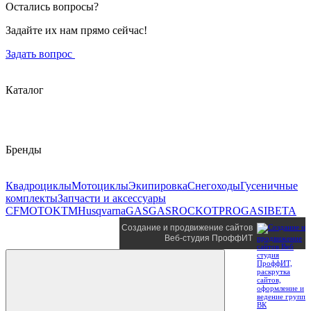
Остались вопросы?
Задайте их нам прямо сейчас!
Задать вопрос
Каталог
Бренды
Квадроциклы
Мотоциклы
Экипировка
Снегоходы
Гусеничные
комплекты
Запчасти и аксессуары
CFMOTO
KTM
Husqvarna
GASGAS
ROCKOT
PROGASI
BETA
Создание и продвижение сайтов
Веб-студия ПроффИТ