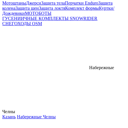
Мотоштаны
Джерси
Защита тела
Перчатки Enduro
Защита
колена
Защита шеи
Защита локтя
Комплект формы
Куртки/
Дождевики
МОТОБОТЫ
ГУСЕНИИЧНЫЕ КОМПЛЕКТЫ SNOWRIDER
СНЕГОХОДЫ OSM
Набережные
Челны
Казань
Набережные Челны